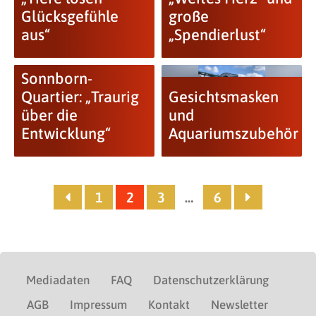
Glücksgefühle
große
aus“
„Spendierlust“
Sonnborn-
Quartier: „Traurig
Gesichtsmasken
über die
und
Entwicklung“
Aquariumszubehör
1
2
3
…
6
Mediadaten
FAQ
Datenschutzerklärung
AGB
Impressum
Kontakt
Newsletter