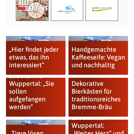
„Hier findet jeder
Handgemachte
etwas, das ihn
Kaffeeseife: Vegan
interessiert“
und nachhaltig
Lebenshilfe
Wuppertal: „Sie
Dekorative
sollen
Bierkästen für
aufgefangen
traditionsreiches
werden“
Bremme-Bräu
Lebenshilfe
Wuppertal:
„Tiere lösen
„Weites Herz“ und