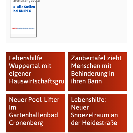
Stellenangebote:
»
Alle Stellen
bei KNIPEX
Lebenshilfe
Zaubertafel zieht
Wuppertal mit
Menschen mit
eigener
Behinderung in
Hauswirtschaftsgruppe
ihren Bann
Neuer Pool-Lifter
Lebenshilfe:
im
Neuer
Gartenhallenbad
Snoezelraum an
Cronenberg
der Heidestraße