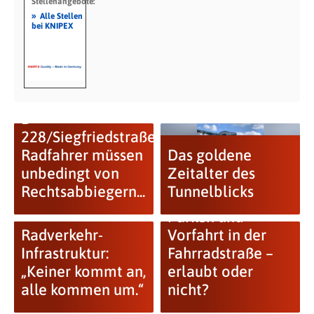
Stellenangebote:
»
Alle Stellen
bei KNIPEX
B
228/Siegfriedstraße:
Radfahrer müssen
Das goldene
unbedingt von
Zeitalter des
Rechtsabbiegern...
Tunnelblicks
Parken und
Radverkehr-
Vorfahrt in der
Infrastruktur:
Fahrradstraße –
„Keiner kommt an,
erlaubt oder
alle kommen um.“
nicht?