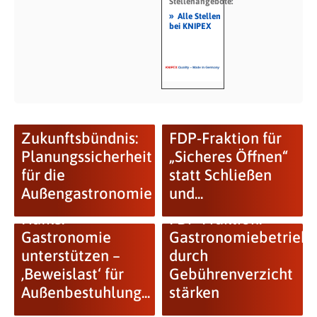
Stellenangebote:
»
Alle Stellen
bei KNIPEX
Zukunftsbündnis:
FDP-Fraktion für
Planungssicherheit
„Sicheres Öffnen“
für die
statt Schließen
Außengastronomie
und...
Hafke:
FDP-Fraktion:
Gastronomie
Gastronomiebetrieb
unterstützen –
durch
‚Beweislast‘ für
Gebührenverzicht
Außenbestuhlung...
stärken