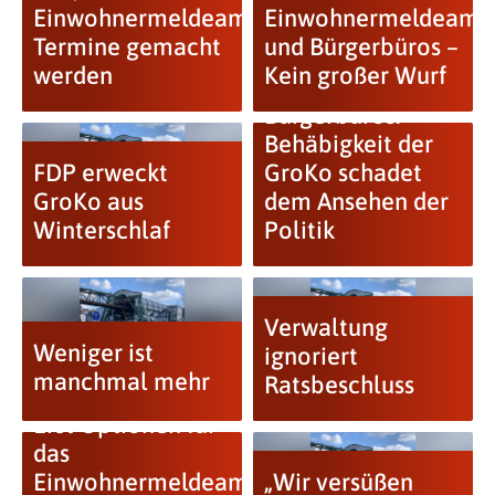
Einwohnermeldeamt
Einwohnermeldeamt
Termine gemacht
und Bürgerbüros –
werden
Kein großer Wurf
Bürgerbüros:
Behäbigkeit der
FDP erweckt
GroKo schadet
GroKo aus
dem Ansehen der
Winterschlaf
Politik
Verwaltung
Weniger ist
ignoriert
manchmal mehr
Ratsbeschluss
Erst Optionen für
das
Einwohnermeldeamt
„Wir versüßen