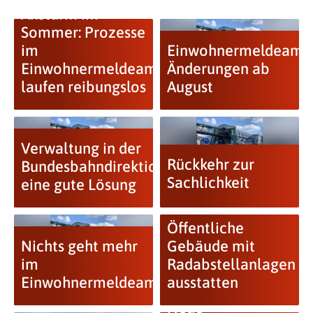
Ansturm im
Sommer: Prozesse
im
Einwohnermeldeamt:
Einwohnermeldeamt
Änderungen ab
laufen reibungslos
August
Verwaltung in der
Rückkehr zur
Bundesbahndirektion
Sachlichkeit
eine gute Lösung
Öffentliche
Nichts geht mehr
Gebäude mit
im
Radabstellanlagen
Einwohnermeldeamt
ausstatten
Neue