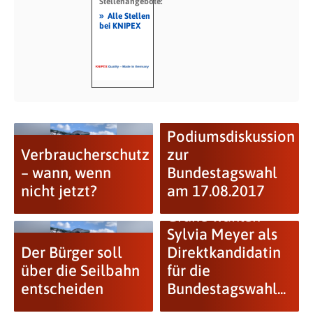
Stellenangebote:
»
Alle Stellen
bei KNIPEX
Podiumsdiskussion
Verbraucherschutz
zur
– wann, wenn
Bundestagswahl
nicht jetzt?
am 17.08.2017
Grüne wählen
Sylvia Meyer als
Der Bürger soll
Direktkandidatin
über die Seilbahn
für die
entscheiden
Bundestagswahl...