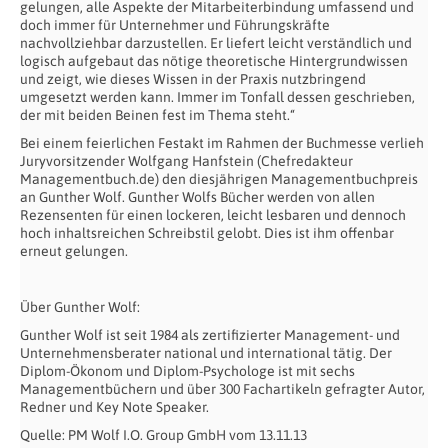
gelungen, alle Aspekte der Mitarbeiterbindung umfassend und
doch immer für Unternehmer und Führungskräfte
nachvollziehbar darzustellen. Er liefert leicht verständlich und
logisch aufgebaut das nötige theoretische Hintergrundwissen
und zeigt, wie dieses Wissen in der Praxis nutzbringend
umgesetzt werden kann. Immer im Tonfall dessen geschrieben,
der mit beiden Beinen fest im Thema steht.“
Bei einem feierlichen Festakt im Rahmen der Buchmesse verlieh
Juryvorsitzender Wolfgang Hanfstein (Chefredakteur
Managementbuch.de) den diesjährigen Managementbuchpreis
an Gunther Wolf. Gunther Wolfs Bücher werden von allen
Rezensenten für einen lockeren, leicht lesbaren und dennoch
hoch inhaltsreichen Schreibstil gelobt. Dies ist ihm offenbar
erneut gelungen.
Über Gunther Wolf:
Gunther Wolf ist seit 1984 als zertifizierter Management- und
Unternehmensberater national und international tätig. Der
Diplom-Ökonom und Diplom-Psychologe ist mit sechs
Managementbüchern und über 300 Fachartikeln gefragter Autor,
Redner und Key Note Speaker.
Quelle: PM Wolf I.O. Group GmbH vom 13.11.13