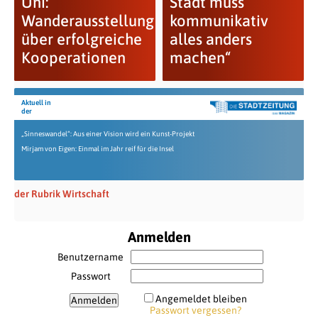
Uni:
Stadt muss
Wanderausstellung
kommunikativ
über erfolgreiche
alles anders
Kooperationen
machen“
Aktuell in
der
„Sinneswandel“: Aus einer Vision wird ein Kunst-Projekt
Mirjam von Eigen: Einmal im Jahr reif für die Insel
der Rubrik Wirtschaft
Anmelden
Benutzername
Passwort
Angemeldet bleiben
Passwort vergessen?