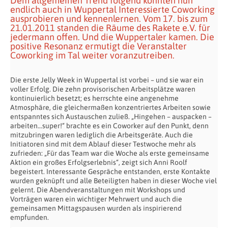
Dem allgemeinen Trend folgend konnten nun
endlich auch in Wuppertal Interessierte Coworking
ausprobieren und kennenlernen. Vom 17. bis zum
21.01.2011 standen die Räume des Rakete e.V. für
jedermann offen. Und die Wuppertaler kamen. Die
positive Resonanz ermutigt die Veranstalter
Coworking im Tal weiter voranzutreiben.
Die erste Jelly Week in Wuppertal ist vorbei – und sie war ein
voller Erfolg. Die zehn provisorischen Arbeitsplätze waren
kontinuierlich besetzt; es herrschte eine angenehme
Atmosphäre, die gleichermaßen konzentriertes Arbeiten sowie
entspanntes sich Austauschen zuließ. „Hingehen – auspacken –
arbeiten…super!“ brachte es ein Coworker auf den Punkt, denn
mitzubringen waren lediglich die Arbeitsgeräte. Auch die
Initiatoren sind mit dem Ablauf dieser Testwoche mehr als
zufrieden: „Für das Team war die Woche als erste gemeinsame
Aktion ein großes Erfolgserlebnis“, zeigt sich Anni Roolf
begeistert. Interessante Gespräche entstanden, erste Kontakte
wurden geknüpft und alle Beteiligten haben in dieser Woche viel
gelernt. Die Abendveranstaltungen mit Workshops und
Vorträgen waren ein wichtiger Mehrwert und auch die
gemeinsamen Mittagspausen wurden als inspirierend
empfunden.