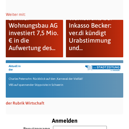
Letzte
Weiter mit:
Barmer
Warnstreiks bei
Wohnungsbau AG
Inkasso Becker:
investiert 7,5 Mio.
ver.di kündigt
€ in die
Urabstimmung
Aufwertung des...
und...
Aktuell in
der
Charles Petersohn: Rückblick auf den ‚Karneval der Vielfalt‘
VBS auf spannender Stippvisite in Schwerin
der Rubrik Wirtschaft
Anmelden
Benutzername