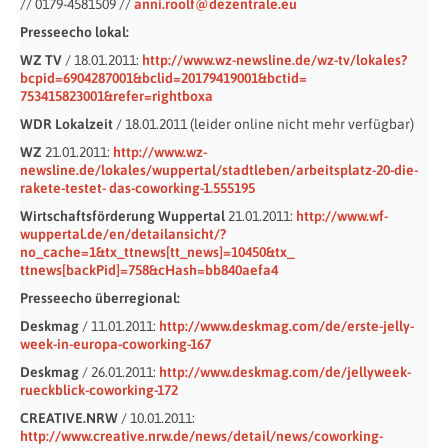
// 0179-4581509 //
anni.roolf@dezentrale.eu
Presseecho lokal:
WZ TV
/ 18.01.2011:
http://www.wz-newsline.de/wz-tv/lokales?
bcpid=6904287001&bclid=20179419001&bctid=
753415823001&refer=rightboxa
WDR Lokalzeit
/ 18.01.2011 (leider online nicht mehr verfügbar)
WZ
21.01.2011:
http://www.wz-
newsline.de/lokales/wuppertal/stadtleben/arbeitsplatz-20-die-
rakete-testet- das-coworking-1.555195
Wirtschaftsförderung Wuppertal
21.01.2011:
http://www.wf-
wuppertal.de/en/detailansicht/?
no_cache=1&tx_ttnews[tt_news]=10450&tx_
ttnews[backPid]=758&cHash=bb840aefa4
Presseecho überregional:
Deskmag
/ 11.01.2011:
http://www.deskmag.com/de/erste-jelly-
week-in-europa-coworking-167
Deskmag
/ 26.01.2011:
http://www.deskmag.com/de/jellyweek-
rueckblick-coworking-172
CREATIVE.NRW
/ 10.01.2011:
http://www.creative.nrw.de/news/detail/news/coworking-