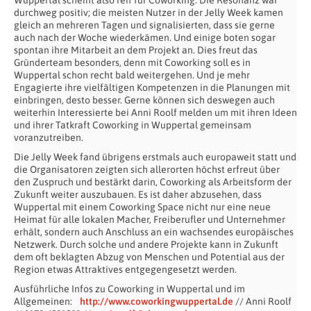
durchweg positiv; die meisten Nutzer in der Jelly Week kamen
gleich an mehreren Tagen und signalisierten, dass sie gerne
auch nach der Woche wiederkämen. Und einige boten sogar
spontan ihre Mitarbeit an dem Projekt an. Dies freut das
Gründerteam besonders, denn mit Coworking soll es in
Wuppertal schon recht bald weitergehen. Und je mehr
Engagierte ihre vielfältigen Kompetenzen in die Planungen mit
einbringen, desto besser. Gerne können sich deswegen auch
weiterhin Interessierte bei Anni Roolf melden um mit ihren Ideen
und ihrer Tatkraft Coworking in Wuppertal gemeinsam
voranzutreiben.
Die Jelly Week fand übrigens erstmals auch europaweit statt und
die Organisatoren zeigten sich allerorten höchst erfreut über
den Zuspruch und bestärkt darin, Coworking als Arbeitsform der
Zukunft weiter auszubauen. Es ist daher abzusehen, dass
Wuppertal mit einem Coworking Space nicht nur eine neue
Heimat für alle lokalen Macher, Freiberufler und Unternehmer
erhält, sondern auch Anschluss an ein wachsendes europäisches
Netzwerk. Durch solche und andere Projekte kann in Zukunft
dem oft beklagten Abzug von Menschen und Potential aus der
Region etwas Attraktives entgegengesetzt werden.
Ausführliche Infos zu Coworking in Wuppertal und im
Allgemeinen:
http://www.coworkingwuppertal.de
// Anni Roolf