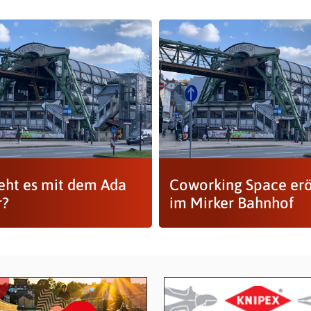
eht es mit dem Ada
Coworking Space erö
r?
im Mirker Bahnhof