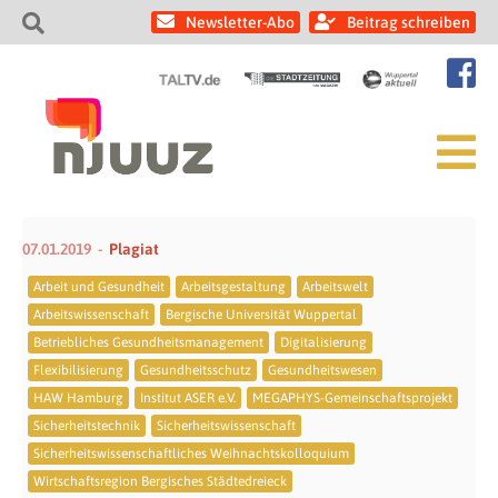
Newsletter-Abo
Beitrag schreiben
07.01.2019
Plagiat
Arbeit und Gesundheit
Arbeitsgestaltung
Arbeitswelt
Arbeitswissenschaft
Bergische Universität Wuppertal
Betriebliches Gesundheitsmanagement
Digitalisierung
Flexibilisierung
Gesundheitsschutz
Gesundheitswesen
HAW Hamburg
Institut ASER e.V.
MEGAPHYS-Gemeinschaftsprojekt
Sicherheitstechnik
Sicherheitswissenschaft
Sicherheitswissenschaftliches Weihnachtskolloquium
Wirtschaftsregion Bergisches Städtedreieck