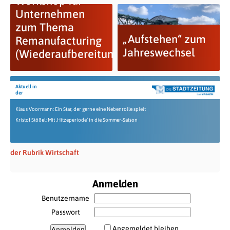
Workshop für
Unternehmen
zum Thema
„Aufstehen“ zum
Remanufacturing
Jahreswechsel
(Wiederaufbereitung)
Aktuell in
der
Klaus Voormann: Ein Star, der gerne eine Nebenrolle spielt
Kristof Stößel: Mit ‚Hitzeperiode‘ in die Sommer-Saison
der Rubrik Wirtschaft
Anmelden
Benutzername
Passwort
Angemeldet bleiben