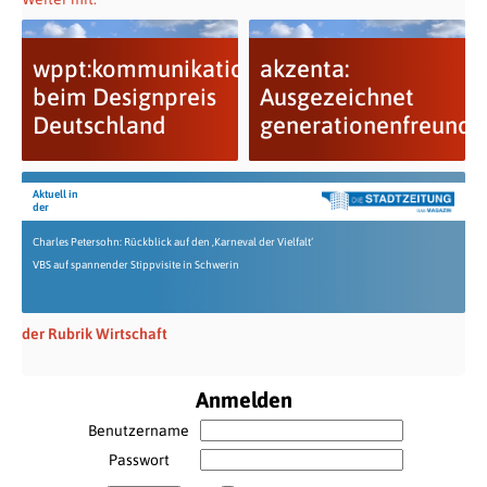
wppt:kommunikation
akzenta:
beim Designpreis
Ausgezeichnet
Deutschland
generationenfreundli
Aktuell in
der
Charles Petersohn: Rückblick auf den ‚Karneval der Vielfalt‘
VBS auf spannender Stippvisite in Schwerin
der Rubrik Wirtschaft
Anmelden
Benutzername
Passwort