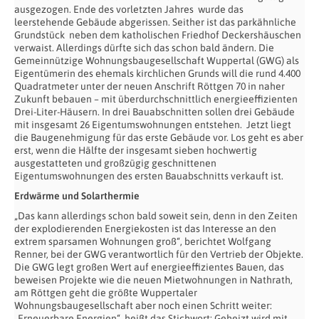
ausgezogen. Ende des vorletzten Jahres wurde das
leerstehende Gebäude abgerissen. Seither ist das parkähnliche
Grundstück neben dem katholischen Friedhof Deckershäuschen
verwaist. Allerdings dürfte sich das schon bald ändern. Die
Gemeinnützige Wohnungsbaugesellschaft Wuppertal (GWG) als
Eigentümerin des ehemals kirchlichen Grunds will die rund 4.400
Quadratmeter unter der neuen Anschrift Röttgen 70 in naher
Zukunft bebauen – mit überdurchschnittlich energieeffizienten
Drei-Liter-Häusern. In drei Bauabschnitten sollen drei Gebäude
mit insgesamt 26 Eigentumswohnungen entstehen. Jetzt liegt
die Baugenehmigung für das erste Gebäude vor. Los geht es aber
erst, wenn die Hälfte der insgesamt sieben hochwertig
ausgestatteten und großzügig geschnittenen
Eigentumswohnungen des ersten Bauabschnitts verkauft ist.
Erdwärme und Solarthermie
„Das kann allerdings schon bald soweit sein, denn in den Zeiten
der explodierenden Energiekosten ist das Interesse an den
extrem sparsamen Wohnungen groß“, berichtet Wolfgang
Renner, bei der GWG verantwortlich für den Vertrieb der Objekte.
Die GWG legt großen Wert auf energieeffizientes Bauen, das
beweisen Projekte wie die neuen Mietwohnungen in Nathrath,
am Röttgen geht die größte Wuppertaler
Wohnungsbaugesellschaft aber noch einen Schritt weiter:
„Erneuerbare Energien“, heißt das Stichwort: Geheizt wird mit