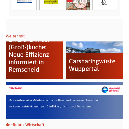
Weiter mit:
Effizienz in der
(Groß-)küche:
Neue Effizienz
Carsharingwüste
informiert in
Wuppertal
Remscheid
Aktuell auf
Matratze brennt in Mehrfamilienhaus – Rauchmelder warnen Bewohner
Vertrauen entsteht durch geprüfte Fakten, nicht durch Vermutung
der Rubrik Wirtschaft