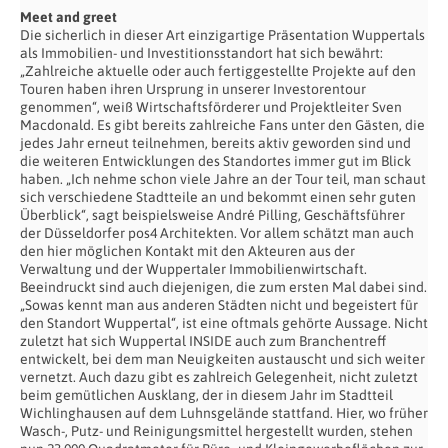
Meet and greet
Die sicherlich in dieser Art einzigartige Präsentation Wuppertals
als Immobilien- und Investitionsstandort hat sich bewährt:
„Zahlreiche aktuelle oder auch fertiggestellte Projekte auf den
Touren haben ihren Ursprung in unserer Investorentour
genommen“, weiß Wirtschaftsförderer und Projektleiter Sven
Macdonald. Es gibt bereits zahlreiche Fans unter den Gästen, die
jedes Jahr erneut teilnehmen, bereits aktiv geworden sind und
die weiteren Entwicklungen des Standortes immer gut im Blick
haben. „Ich nehme schon viele Jahre an der Tour teil, man schaut
sich verschiedene Stadtteile an und bekommt einen sehr guten
Überblick“, sagt beispielsweise André Pilling, Geschäftsführer
der Düsseldorfer pos4 Architekten. Vor allem schätzt man auch
den hier möglichen Kontakt mit den Akteuren aus der
Verwaltung und der Wuppertaler Immobilienwirtschaft.
Beeindruckt sind auch diejenigen, die zum ersten Mal dabei sind.
„Sowas kennt man aus anderen Städten nicht und begeistert für
den Standort Wuppertal“, ist eine oftmals gehörte Aussage. Nicht
zuletzt hat sich Wuppertal INSIDE auch zum Branchentreff
entwickelt, bei dem man Neuigkeiten austauscht und sich weiter
vernetzt. Auch dazu gibt es zahlreich Gelegenheit, nicht zuletzt
beim gemütlichen Ausklang, der in diesem Jahr im Stadtteil
Wichlinghausen auf dem Luhnsgelände stattfand. Hier, wo früher
Wasch-, Putz- und Reinigungsmittel hergestellt wurden, stehen