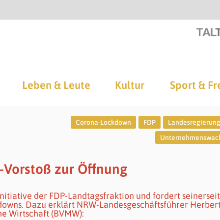
Leben & Leute
Kultur
Sport & Fr
Corona-Lockdown
FDP
Landesregierun
Unternehmenswac
P-Vorstoß zur Öffnung
nitiative der FDP-Landtagsfraktion und fordert seinerseit
kdowns. Dazu erklärt NRW-Landesgeschäftsführer Herber
he Wirtschaft (BVMW):