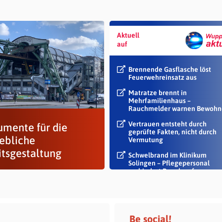
Aktuell
auf
Brennende Gasflasche löst
Feuerwehreinsatz aus
Matratze brennt in
Mehrfamilienhaus –
Rauchmelder warnen Bewohn
Vertrauen entsteht durch
umente für die
geprüfte Fakten, nicht durch
iebliche
Vermutung
itsgestaltung
Schwelbrand im Klinikum
Solingen – Pflegepersonal
verhindert Rauch auf...
Be social!