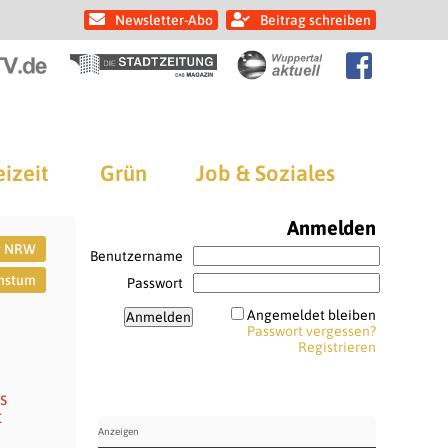
Newsletter-Abo
Beitrag schreiben
eizeit
Grün
Job & Soziales
Anmelden
g NRW
Benutzername
hstum
Passwort
Angemeldet bleiben
Passwort vergessen?
Registrieren
s
t