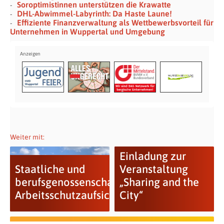
Soroptimistinnen unterstützen die Krawatte
DHL-Abwimmel-Labyrinth: Da Haste Laune!
Effiziente Finanzverwaltung als Wettbewerbsvorteil für
Unternehmen in Wuppertal und Umgebung
Weiter mit:
Einladung zur
Staatliche und
Veranstaltung
berufsgenossenschaftliche
„Sharing and the
Arbeitsschutzaufsicht
City“