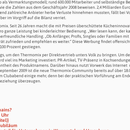
b als Vermarktungsmodell; rund 600.000 Mitarbeiter und selbständige Be
 wie die Zahlen aus dem Geschäftsjahr 2008 beweisen. 2,4 Milliarden Eur
nd zahlreiche Anbieter herbe Verluste hinnehmen mussten, fällt bei V
r im Vorgriff auf die Bilanz verriet.
mix. Seit 26 Jahren macht die mit Preisen überschüttete Kücheninnova
uro ganze Leistung bei kinderleichter Bedienung. „Wer lesen kann, der k
rfreundliche Handling. „Ob Anfänger, Profis, Singles oder Familien mit
ät zufrieden und empfehlen es weiter.“ Diese Werbung findet offensich
100 Prozent gestiegen.
egs, um den Thermomix per Direktvertrieb unters Volk zu bringen. Um d
d viel ins Marketing investiert. PR-Artikel, TV-Präsenz in Kochsendung
nntheit des Produktnamens. Darüber hinaus nutzt Vorwerk das Internet 
eptember 2009 ist die neue Thermomix-Community bereits auf über 18.
m Clubabend einige mehr, denn bei der praktischen Vorführung am End
 Beziehung überzeugen.
mains?
6 Uhr
tel}}
Jubiläum