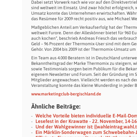
Dabei setzt Vorwerk nach wie vor auf den Direktvertrie
sind weltweit im Einsatz. Und zwar höchst erfolgreich,
Umsatz konnte das Unternehmen erwirtschaften. Währe
das Resümee für 2009 recht positiv aus, wie Michael Webe
Maßgeblichen Anteil am Verkaufserfolg hat der Thermo
weltweit Furore. Denn der Alleskönner bietet für 960 E
auch kochen“, beschrieb Andreas Friesch das verbrauche
Geld – 96 Prozent der Thermomix-User sind mit dem Ger
Gehör. Von 2004 bis 2009 ist der Thermomix-Umsatz um 
Ein Team aus 4.000 Beratern ist in Deutschland unterw
Bekanntheitsgrad der Marke Thermomix zu steigern, wir
sowie Testimonials sorgen beim Publikum für die Beka
eigenem Newsletter und Forum. Seit der Gründung im S
Mitglieder angewachsen. Vielleicht werden es nach de
Veranstaltung konnte das kleine Wunderding in jeder
www.marketingclub-bergischland.de
Ähnliche Beiträge:
Welche Vorteile bieten individuelle E-Mail-Do
Lesefest in der Krawatte - 22. November, 14-1
Und der Wahlgewinner ist: {{wahleintrag.wahl.ti
Ein Märklin-Sonderwagen zum Schwebebahn-