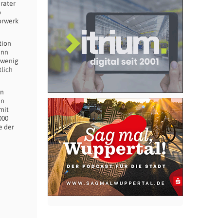
rater
o
orwerk
tion
ann
 wenig
tlich
en
en
mit
000
e der