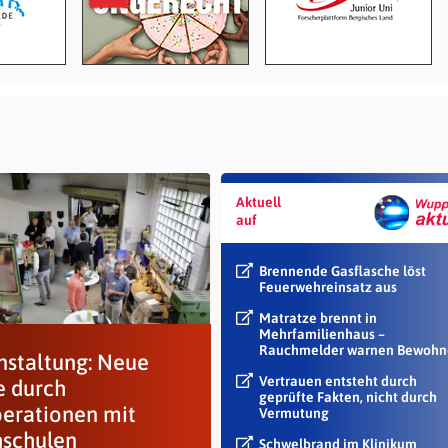
Aktuell
auf
Brennende Gasflasche löst
Feuerwehreinsatz aus
Matratze brennt in
Mehrfamilienhaus –
Rauchmelder warnen Bewohn
nstaltung: Neue
Vertrauen entsteht durch
 durch
geprüfte Fakten, nicht durch
erationen mit
Vermutung
schulen
Schwelbrand im Klinikum