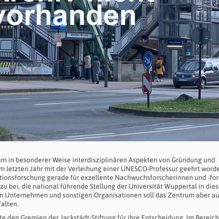
um in besonderer Weise interdisziplinären Aspekten von Gründung und
 im letzten Jahr mit der Verleihung einer UNESCO-Professur geehrt word
tionsforschung gerade für exzellente Nachwuchsforscherinnen und -for
azu bei, die national führende Stellung der Universität Wuppertal in di
chen Unternehmen und sonstigen Organisationen soll das Zentrum aber a
falten.
kte den Gremien der Jackstädt-Stiftung für ihre Entscheidung. Im Bereich