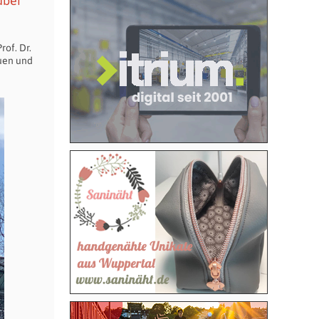
über
rof. Dr.
auen und