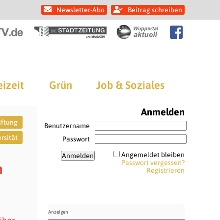
Newsletter-Abo
Beitrag schreiben
eizeit
Grün
Job & Soziales
Anmelden
iftung
Benutzername
rsität
Passwort
Angemeldet bleiben
Passwort vergessen?
n
Registrieren