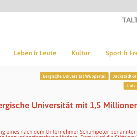
Leben & Leute
Kultur
Sport & Fr
Bergische Universität Wuppertal
Jackstädt-St
Unive
ergische Universität mit 1,5 Millione
erung eines nach dem Unternehmer Schumpeter benannten