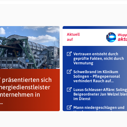
Aktuell
auf
Vertrauen entsteht durch
geprüfte Fakten, nicht durch
Vermutung
Schwelbrand im Klinikum
Solingen – Pflegepersonal
präsentierten sich
verhindert Rauch auf...
nergiedienstleister
Luxus-Schleuser-Affäre: Soling
Unternehmen in
Beigeordneter Jan Welzel blei
im Dienst
..
Mann niedergeschlagen und
Handy geraubt – zwei
Tatverdächtige...