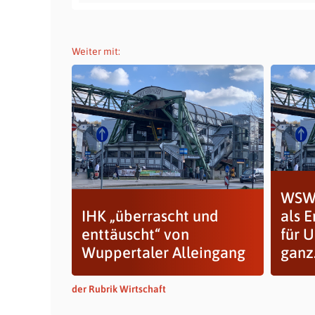
Weiter mit:
WSW 
IHK „überrascht und
als E
enttäuscht“ von
für 
Wuppertaler Alleingang
ganz.
der Rubrik Wirtschaft