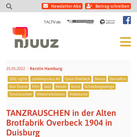
Newsletter-Abo
Beitrag schreiben
25.05.2022
Kerstin Hamburg
1001 Lights
contemporary Art
Cyrus Overbeck
Dance
Dancefilm
Duo Doyna
Film
Jazz
Kerzen
kunst
Schabbatgesänge
Tanzrauschen
Videoinstallation
Videokunst
TANZRAUSCHEN in der Alten
Brotfabrik Overbeck 1904 in
Duisburg