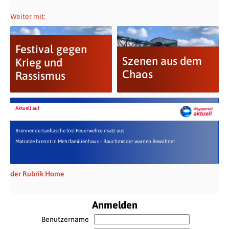
Weiter mit:
Festival gegen
Szenen aus dem
Krieg und
Chaos
Rassismus
Aktuell auf
Brennende Gasflasche löst Feuerwehreinsatz aus
Matratze brennt in Mehrfamilienhaus – Rauchmelder warnen Bewohner
der Rubrik Home
Anmelden
Benutzername