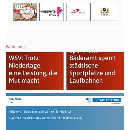
Weiter mit:
Sport- und
WSV: Trotz
Bäderamt sperrt
Niederlage,
städtische
eine Leistung, die
Sportplätze und
Mut macht
Laufbahnen
Aktuell in
der
Mirjam von Eigen: Einmal im Jahr reif für die Insel
Klaus Voormann: Ein Star, der gerne eine Nebenrolle spielt