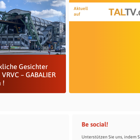
Aktuell
auf
kliche Gesichter
 VRVC – GABALIER
 !
Be social!
Unterstützen Sie uns, indem S