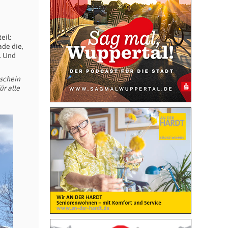
eil:
ade die,
. Und
tschein
r alle