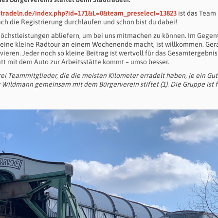
dtradeln.de/index.php?id=171&L=0&team_preselect=13823
ist das Team
h die Registrierung durchlaufen und schon bist du dabei!
öchstleistungen abliefern, um bei uns mitmachen zu können. Im Gegent
r eine kleine Radtour an einem Wochenende macht, ist willkommen. Ger
vieren. Jeder noch so kleine Beitrag ist wertvoll für das Gesamtergebnis
t mit dem Auto zur Arbeitsstätte kommt – umso besser.
i Teammitglieder, die die meisten Kilometer erradelt haben, je ein Gu
ildmann gemeinsam mit dem Bürgerverein stiftet (1). Die Gruppe ist fü