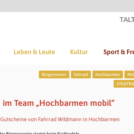
Leben & Leute
Kultur
Sport & Fr
Bürgerverein
fahrrad
Hochbarmen
Mob
STADTR
en im Team „Hochbarmen mobil“
en Gutscheine von Fahrrad Wildmann in Hochbarmen
es Bürgervereins startet beim Stadtradeln.