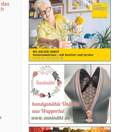
 das
ch
s