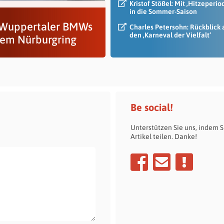
Kristof Stößel: Mit ‚Hitzeperio
in die Sommer-Saison
 Wuppertaler BMWs
Charles Petersohn: Rückblick 
den ‚Karneval der Vielfalt‘
dem Nürburgring
Be social!
Unterstützen Sie uns, indem S
Artikel teilen. Danke!