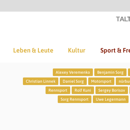
Leben & Leute
Kultur
Sport & Fr
Alexey Veremenko
Benjamin Sorg
Christian Linnek
Daniel Sorg
Motorsport
nürbu
Rennsport
Rolf Kuni
Sergey Borisov
Sorg Rennsport
Uwe Legermann