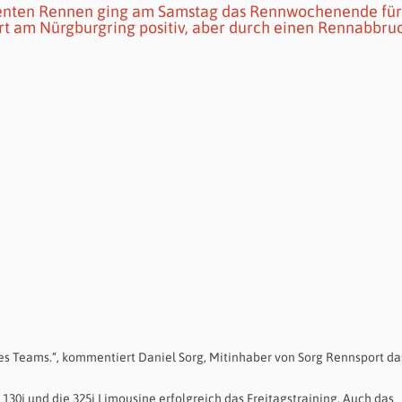
lenten Rennen ging am Samstag das Rennwochenende für
t am Nürgburgring positiv, aber durch einen Rennabbru
res Teams.“, kommentiert Daniel Sorg, Mitinhaber von Sorg Rennsport da
0i und die 325i Limousine erfolgreich das Freitagstraining. Auch das