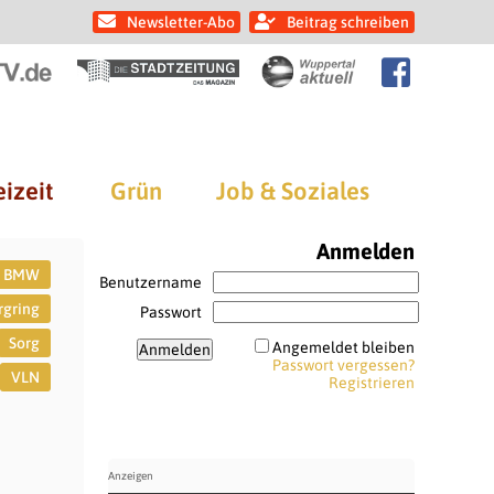
Newsletter-Abo
Beitrag schreiben
eizeit
Grün
Job & Soziales
Anmelden
BMW
Benutzername
rgring
Passwort
Sorg
Angemeldet bleiben
Passwort vergessen?
VLN
Registrieren