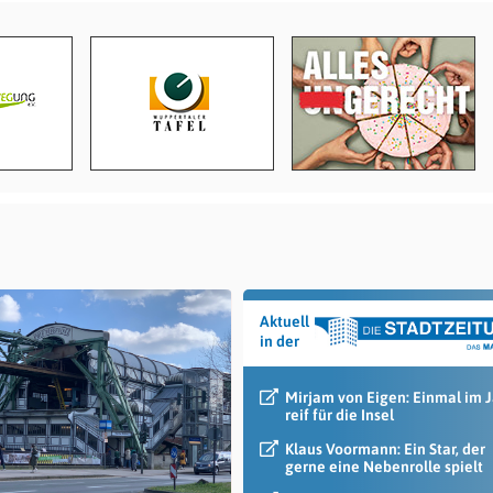
Aktuell
in der
Mirjam von Eigen: Einmal im 
reif für die Insel
Klaus Voormann: Ein Star, der
gerne eine Nebenrolle spielt