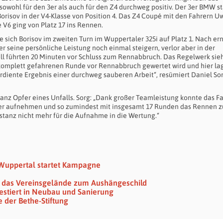
sowohl für den 3er als auch für den Z4 durchweg positiv. Der 3er BMW st
risov in der V4-Klasse von Position 4. Das Z4 Coupé mit den Fahrern U
 V6 ging von Platz 17 ins Rennen.
sich Borisov im zweiten Turn im Wuppertaler 325i auf Platz 1. Nach er
 seine persönliche Leistung noch einmal steigern, verlor aber in der
ll führten 20 Minuten vor Schluss zum Rennabbruch. Das Regelwerk sieh
en komplett gefahrenen Runde vor Rennabbruch gewertet wird und hier la
verdiente Ergebnis einer durchweg sauberen Arbeit“, resümiert Daniel So
anz Opfer eines Unfalls. Sorg: „Dank großer Teamleistung konnte das F
er aufnehmen und so zumindest mit insgesamt 17 Runden das Rennen z
stanz nicht mehr für die Aufnahme in die Wertung.“
 Wuppertal startet Kampagne
rd das Vereinsgelände zum Aushängeschild
vestiert in Neubau und Sanierung
 der Bethe-Stiftung