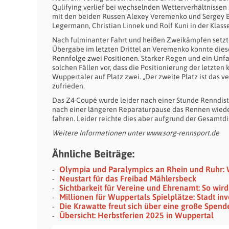
Qulifying verlief bei wechselnden Wetterverhältnissen 
mit den beiden Russen Alexey Veremenko und Sergey Bo
Legermann, Christian Linnek und Rolf Kuni in der Klasse
Nach fulminanter Fahrt und heißen Zweikämpfen setzte 
Übergabe im letzten Drittel an Veremenko konnte dieser
Rennfolge zwei Positionen. Starker Regen und ein Unfa
solchen Fällen vor, dass die Positionierung der letzt
Wuppertaler auf Platz zwei. „Der zweite Platz ist das 
zufrieden.
Das Z4-Coupé wurde leider nach einer Stunde Renndist
nach einer längeren Reparaturpause das Rennen wied
fahren. Leider reichte dies aber aufgrund der Gesamtdi
Weitere Informationen unter www.sorg-rennsport.de
Ähnliche Beiträge:
Olympia und Paralympics an Rhein und Ruhr:
Neustart für das Freibad Mählersbeck
Sichtbarkeit für Vereine und Ehrenamt: So wi
Millionen für Wuppertals Spielplätze: Stadt in
Die Krawatte freut sich über eine große Spende
Übersicht: Herbstferien 2025 in Wuppertal