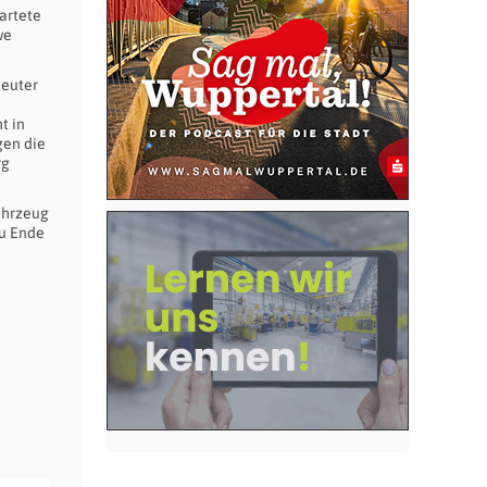
artete
we
neuter
t in
gen die
rg
ahrzeug
u Ende