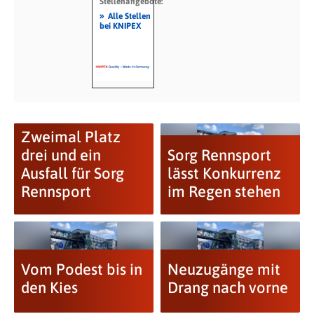
Stellenangebote:
»
Alle Stellen
bei KNIPEX
Zweimal Platz
drei und ein
Sorg Rennsport
Ausfall für Sorg
lässt Konkurrenz
Rennsport
im Regen stehen
Vom Podest bis in
Neuzugänge mit
den Kies
Drang nach vorne