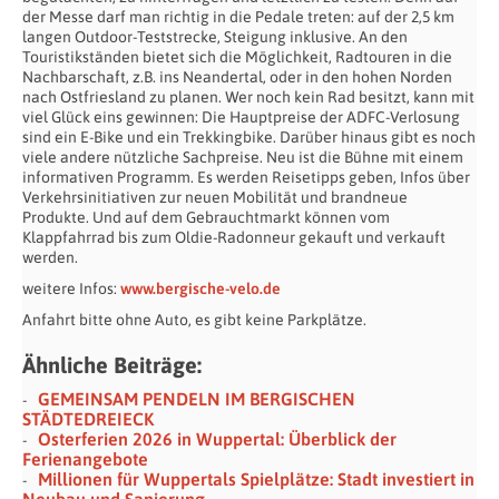
der Messe darf man richtig in die Pedale treten: auf der 2,5 km
langen Outdoor-Teststrecke, Steigung inklusive. An den
Touristikständen bietet sich die Möglichkeit, Radtouren in die
Nachbarschaft, z.B. ins Neandertal, oder in den hohen Norden
nach Ostfriesland zu planen. Wer noch kein Rad besitzt, kann mit
viel Glück eins gewinnen: Die Hauptpreise der ADFC-Verlosung
sind ein E-Bike und ein Trekkingbike. Darüber hinaus gibt es noch
viele andere nützliche Sachpreise. Neu ist die Bühne mit einem
informativen Programm. Es werden Reisetipps geben, Infos über
Verkehrsinitiativen zur neuen Mobilität und brandneue
Produkte. Und auf dem Gebrauchtmarkt können vom
Klappfahrrad bis zum Oldie-Radonneur gekauft und verkauft
werden.
weitere Infos:
www.bergische-velo.de
Anfahrt bitte ohne Auto, es gibt keine Parkplätze.
Ähnliche Beiträge:
GEMEINSAM PENDELN IM BERGISCHEN
STÄDTEDREIECK
Osterferien 2026 in Wuppertal: Überblick der
Ferienangebote
Millionen für Wuppertals Spielplätze: Stadt investiert in