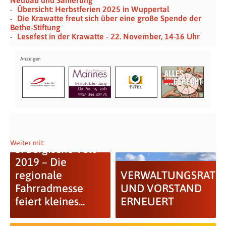
Neubau und Sanierung
Übersicht: Herbstferien 2025 in Wuppertal
Die Krawatte freut sich über eine große Spende der
Bethe-Stiftung
Lesefest in der Krawatte - 22. November, 14-16 Uhr
Weiter mit:
5. Bergische Velo
2019 – Die
regionale
VERWALTUNGSRAT
Fahrradmesse
UND VORSTAND
feiert kleines...
ERNEUERT