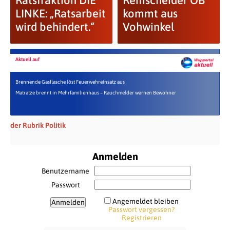
Ratsfraktion DIE
Remscheider OB
LINKE: „Ratsarbeit
kommt aus
wird behindert.“
Vohwinkel
Aktuell auf
Brennende Gasflasche löst Feuerwehreinsatz aus
Matratze brennt in Mehrfamilienhaus – Rauchmelder warnen Bewohner
der Rubrik Politik
Anmelden
Benutzername
Passwort
Angemeldet bleiben
Passwort vergessen?
Registrieren