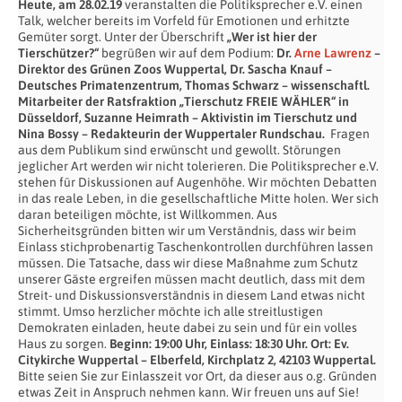
Heute, am 28.02.19
veranstalten die Politiksprecher e.V. einen
Talk, welcher bereits im Vorfeld für Emotionen und erhitzte
Gemüter sorgt. Unter der Überschrift
„Wer ist hier der
Tierschützer?“
begrüßen wir auf dem Podium:
Dr.
Arne Lawrenz
–
Direktor des Grünen Zoos Wuppertal, Dr. Sascha Knauf –
Deutsches Primatenzentrum, Thomas Schwarz – wissenschaftl.
Mitarbeiter der Ratsfraktion „Tierschutz FREIE WÄHLER“ in
Düsseldorf, Suzanne Heimrath – Aktivistin im Tierschu
tz und
Nina Bossy – Redakteurin der Wuppertaler Rundschau.
Fragen
aus dem Publikum sind erwünscht und gewollt. Störungen
jeglicher Art werden wir nicht tolerieren. Die Politiksprecher e.V.
stehen für Diskussionen auf Augenhöhe. Wir möchten Debatten
in das reale Leben, in die gesellschaftliche Mitte holen. Wer sich
daran beteiligen möchte, ist Willkommen. Aus
Sicherheitsgründen bitten wir um Verständnis, dass wir beim
Einlass stichprobenartig Taschenkontrollen durchführen lassen
müssen. Die Tatsache, dass wir diese Maßnahme zum Schutz
unserer Gäste ergreifen müssen macht deutlich, dass mit dem
Streit- und Diskussionsverständnis in diesem Land etwas nicht
stimmt. Umso herzlicher möchte ich alle streitlustigen
Demokraten einladen, heute dabei zu sein und für ein volles
Haus zu sorgen.
Beginn: 19:00 Uhr, Einlass: 18:30 Uhr.
Ort: Ev.
Citykirche Wuppertal – Elberfeld, Kirchplatz 2, 42103 Wuppertal.
Bitte seien Sie zur Einlasszeit vor Ort, da dieser aus o.g. Gründen
etwas Zeit in Anspruch nehmen kann. Wir freuen uns auf Sie!