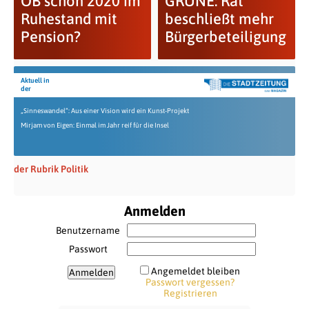
OB schon 2020 im
GRÜNE: Rat
Ruhestand mit
beschließt mehr
Pension?
Bürgerbeteiligung
Aktuell in
der
„Sinneswandel“: Aus einer Vision wird ein Kunst-Projekt
Mirjam von Eigen: Einmal im Jahr reif für die Insel
der Rubrik Politik
Anmelden
Benutzername
Passwort
Angemeldet bleiben
Passwort vergessen?
Registrieren