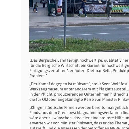
„Das Bergische Land fertigt hochwertige, qualitativ h
für die Bergische Wirtschaft ein Garant für hochwerti
Fertigungsverfahren“, erläutert Dietmar Bell. „Produk
Problem.“
„Der Kampf dagegen ist mühsam“, stellt Sven Wolf fes
Werkzeugmuseum unter anderem mit Plagiatsausstellung
in der Pflicht, produzierenden Unternehmen hilfreich z
die für Oktober angekündigte Reise von Minister Pinkw
„Klingenstädtische Firmen werden bereits maßgeblich
Fonds, aus dem Grenzbeschlagnahmungsverfahren finan
wäre aber zu wünschen, dass hier eine breitere Hilfe
erwarten wir von Minister Pinkwart, dass er das Thema
aufgreift und die Interessen der betroffenen NRW-Unte