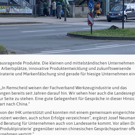
erausragende Produkte. Die kleinen und mittelständischen Unternehmen
ge Arbeitsplätze, innovative Produktentwicklung und zukunftsweisende
tpiraterie und Markenfälschung sind gerade für hiesige Unternehmen ein
t. „In Remscheid weisen der Fachverband Werkzeugindustrie und das
en bereits seit Jahren darauf hin. Wir sehen hier auch die Landesreg
ur Seite zu stehen. Eine gute Gelegenheit für Gespräche in dieser Hinsi
art nach China.“
 von der IHK unterstützt und konnten mit einem gemeinsam eingerichte
ziert werden, auch schon Erfolge verzeichnen“, ergänzt Josef Neuman
 und Beratung für Unternehmen auch von Landesseite kommt. Vor allen D
 ‚Produktpiraterie‘ gegenüber seinen chinesischen Gesprächspartner off
rnehmen vertritt.“