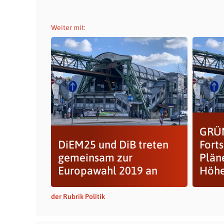
Weiter mit:
GRÜN
DiEM25 und DiB treten
Forts
gemeinsam zur
Plän
Europawahl 2019 an
Höh
der Rubrik Politik