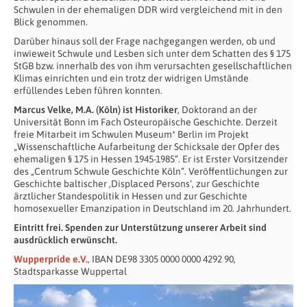
Schwulen in der ehemaligen DDR wird vergleichend mit in den
Blick genommen.
Darüber hinaus soll der Frage nachgegangen werden, ob und
inwieweit Schwule und Lesben sich unter dem Schatten des § 175
StGB bzw. innerhalb des von ihm verursachten gesellschaftlichen
Klimas einrichten und ein trotz der widrigen Umstände
erfüllendes Leben führen konnten.
Marcus Velke, M.A. (Köln) ist Historiker
, Doktorand an der
Universität Bonn im Fach Osteuropäische Geschichte. Derzeit
freie Mitarbeit im Schwulen Museum* Berlin im Projekt
„Wissenschaftliche Aufarbeitung der Schicksale der Opfer des
ehemaligen § 175 in Hessen 1945-1985“. Er ist Erster Vorsitzender
des „Centrum Schwule Geschichte Köln“. Veröffentlichungen zur
Geschichte baltischer ‚Displaced Persons‘, zur Geschichte
ärztlicher Standespolitik in Hessen und zur Geschichte
homosexueller Emanzipation in Deutschland im 20. Jahrhundert.
Eintritt frei. Spenden zur Unterstützung unserer Arbeit sind
ausdrücklich erwünscht.
Wupperpride e.V.
, IBAN DE98 3305 0000 0000 4292 90,
Stadtsparkasse Wuppertal