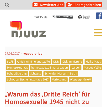
Newsletter-Abo
Beitrag schreiben
29.05.2017
wupperpride
§ 175
Antidiskriminierungsstelle
DDR
Diskriminierung
Heiko Maas
Homosexualität
homosexuelle Emanzipation
Lesben
Marcus Velke
Rehabilitierung
Schwule
Schwules Museum* Berlin
SchwuLesBische Kulturtage 2017
Verfolgung
Wupperpride e.V.
„Warum das ‚Dritte Reich‘ für
Homosexuelle 1945 nicht zu