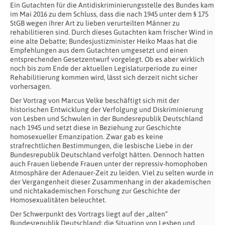
Ein Gutachten für die Antidiskriminierungsstelle des Bundes kam
im Mai 2016 zu dem Schluss, dass die nach 1945 unter dem § 175
StGB wegen ihrer Art zu lieben verurteilten Männer zu
rehabilitieren sind. Durch dieses Gutachten kam frischer Wind in
eine alte Debatte; Bundesjustizminister Heiko Maas hat die
Empfehlungen aus dem Gutachten umgesetzt und einen
entsprechenden Gesetzentwurf vorgelegt. Ob es aber wirklich
noch bis zum Ende der aktuellen Legislaturperiode zu einer
Rehabilitierung kommen wird, lässt sich derzeit nicht sicher
vorhersagen.
Der Vortrag von Marcus Velke beschäftigt sich mit der
historischen Entwicklung der Verfolgung und Diskriminierung
von Lesben und Schwulen in der Bundesrepublik Deutschland
nach 1945 und setzt diese in Beziehung zur Geschichte
homosexueller Emanzipation. Zwar gab es keine
strafrechtlichen Bestimmungen, die lesbische Liebe in der
Bundesrepublik Deutschland verfolgt hätten. Dennoch hatten
auch Frauen liebende Frauen unter der repressiv-homophoben
Atmosphäre der Adenauer-Zeit zu leiden. Viel zu selten wurde in
der Vergangenheit dieser Zusammenhang in der akademischen
und nichtakademischen Forschung zur Geschichte der
Homosexualitäten beleuchtet.
Der Schwerpunkt des Vortrags liegt auf der „alten“
Bundesrepublik Deutschland; die Situation von Lesben und