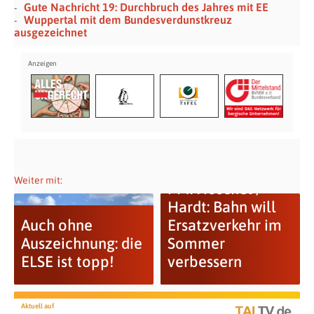
Gute Nachricht 19: Durchbruch des Jahres mit EE
Wuppertal mit dem Bundesverdunstkreuz
ausgezeichnet
Weiter mit:
PM: Höschel /
Hardt: Bahn will
Auch ohne
Ersatzverkehr im
Auszeichnung: die
Sommer
ELSE ist topp!
verbessern
Aktuell auf