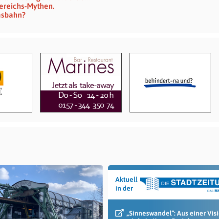
ereichs-Mythen.
msbahn?
Aktuell
in der
„Sinneswandel“: Aus einer Vis