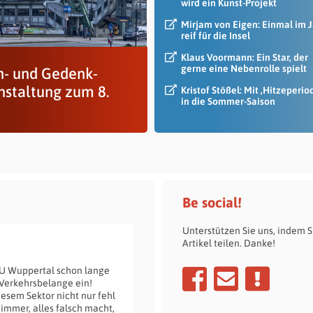
wird ein Kunst-Projekt
Mirjam von Eigen: Einmal im 
reif für die Insel
Klaus Voormann: Ein Star, der
gerne eine Nebenrolle spielt
- und Gedenk-
nstaltung zum 8.
Kristof Stößel: Mit ‚Hitzeperio
in die Sommer-Saison
Be social!
Unterstützen Sie uns, indem S
Artikel teilen. Danke!
DU Wuppertal schon lange
 Verkehrsbelange ein!
esem Sektor nicht nur fehl
 immer, alles falsch macht,