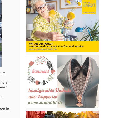
t im
che an
reien
ik
hen in