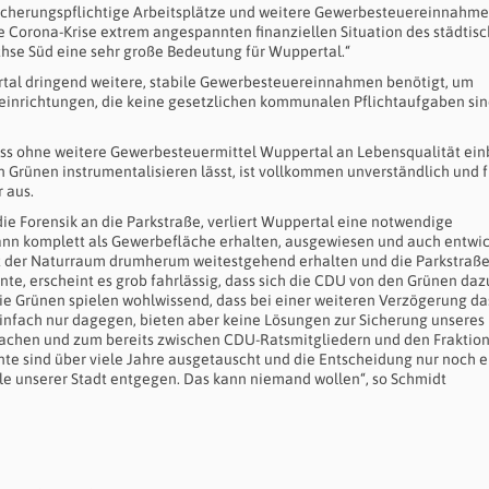
icherungspflichtige Arbeitsplätze und weitere Gewerbesteuereinnahme
e Corona-Krise extrem angespannten finanziellen Situation des städtis
chse Süd eine sehr große Bedeutung für Wuppertal.“
rtal dringend weitere, stabile Gewerbesteuereinnahmen benötigt, um
reinrichtungen, die keine gesetzlichen kommunalen Pflichtaufgaben sin
dass ohne weitere Gewerbesteuermittel Wuppertal an Lebensqualität ei
 Grünen instrumentalisieren lässt, ist vollkommen unverständlich und f
r aus.
e Forensik an die Parkstraße, verliert Wuppertal eine notwendige
ann komplett als Gewerbefläche erhalten, ausgewiesen und auch entwic
bt der Naturraum drumherum weitestgehend erhalten und die Parkstraße
e, erscheint es grob fahrlässig, dass sich die CDU von den Grünen daz
Die Grünen spielen wohlwissend, dass bei einer weiteren Verzögerung d
 einfach nur dagegen, bieten aber keine Lösungen zur Sicherung unseres
tmachen und zum bereits zwischen CDU-Ratsmitgliedern und den Fraktio
e sind über viele Jahre ausgetauscht und die Entscheidung nur noch ei
le unserer Stadt entgegen. Das kann niemand wollen“, so Schmidt