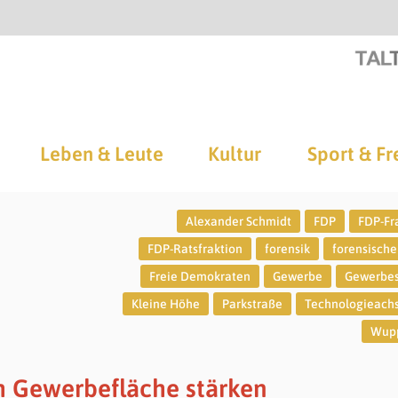
Leben & Leute
Kultur
Sport & Fr
Alexander Schmidt
FDP
FDP-Fr
FDP-Ratsfraktion
forensik
forensische 
Freie Demokraten
Gewerbe
Gewerbes
Kleine Höhe
Parkstraße
Technologieach
Wupp
h Gewerbefläche stärken