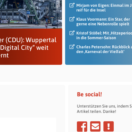
Mirjam von Eigen: Einmal im 
reif für die Insel
Klaus Voormann: Ein Star, der
gerne eine Nebenrolle spielt
Kristof Stößel: Mit ‚Hitzeperio
in die Sommer-Saison
er (CDU): Wuppertal
Digital City“ weit
Charles Petersohn: Rückblick 
den ‚Karneval der Vielfalt‘
ernt
Be social!
Unterstützen Sie uns, indem S
Artikel teilen. Danke!