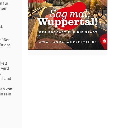
n für
chen
d,
nbüßen
ür das
kelt
 wird
u
as Land
nen von
n rein