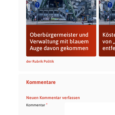
Oberbürgermeister und
Köst
Verwaltung mit blauem
von „
Auge davon gekommen
entf
der Rubrik Politik
Kommentare
Neuen Kommentar verfassen
*
Kommentar