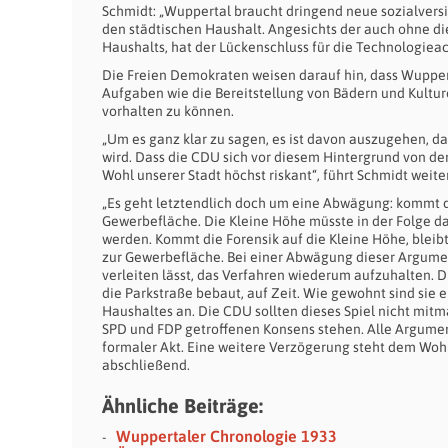
Schmidt: „Wuppertal braucht dringend neue sozialvers
den städtischen Haushalt. Angesichts der auch ohne di
Haushalts, hat der Lückenschluss für die Technologiea
Die Freien Demokraten weisen darauf hin, dass Wuppe
Aufgaben wie die Bereitstellung von Bädern und Kultu
vorhalten zu können.
„Um es ganz klar zu sagen, es ist davon auszugehen, 
wird. Dass die CDU sich vor diesem Hintergrund von den
Wohl unserer Stadt höchst riskant“, führt Schmidt weite
„Es geht letztendlich doch um eine Abwägung: kommt di
Gewerbefläche. Die Kleine Höhe müsste in der Folge d
werden. Kommt die Forensik auf die Kleine Höhe, blei
zur Gewerbefläche. Bei einer Abwägung dieser Argument
verleiten lässt, das Verfahren wiederum aufzuhalten. 
die Parkstraße bebaut, auf Zeit. Wie gewohnt sind sie
Haushaltes an. Die CDU sollten dieses Spiel nicht mi
SPD und FDP getroffenen Konsens stehen. Alle Argument
formaler Akt. Eine weitere Verzögerung steht dem Woh
abschließend.
Ähnliche Beiträge:
Wuppertaler Chronologie 1933