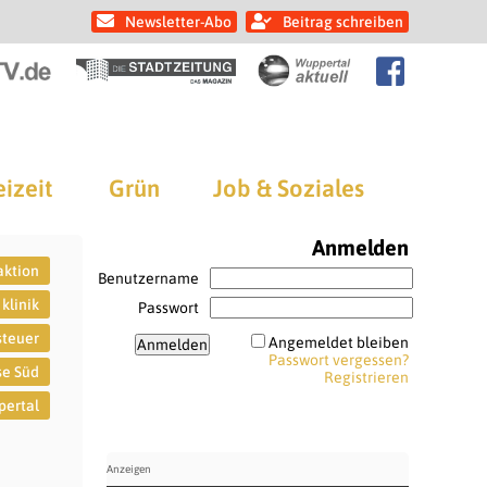
Newsletter-Abo
Beitrag schreiben
eizeit
Grün
Job & Soziales
Anmelden
aktion
Benutzername
klinik
Passwort
teuer
Angemeldet bleiben
Passwort vergessen?
se Süd
Registrieren
ertal