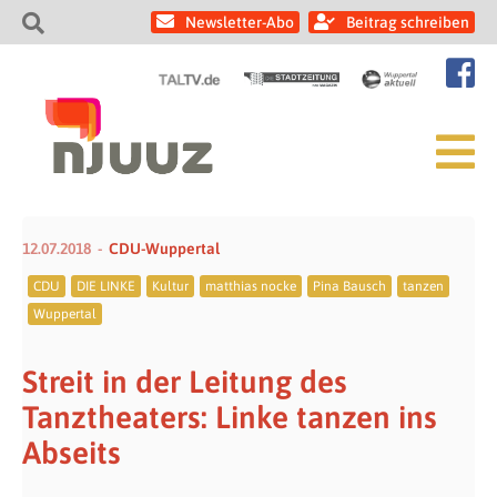
Newsletter-Abo
Beitrag schreiben
12.07.2018
CDU-Wuppertal
CDU
DIE LINKE
Kultur
matthias nocke
Pina Bausch
tanzen
Wuppertal
Streit in der Leitung des
Tanztheaters: Linke tanzen ins
Abseits