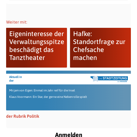
Weiter mit:
Eigeninteresse der
Hafke:
Verwaltungsspitze
Standortfrage zur
beschädigt das
Chefsache
Tanztheater
machen
Aktuell in
der
Mirjam von Eigen: Einmal im Jahr reif für die Insel
Klaus Voormann: Ein Star, der gerne eine Nebenrolle spielt
der Rubrik Politik
Anmelden