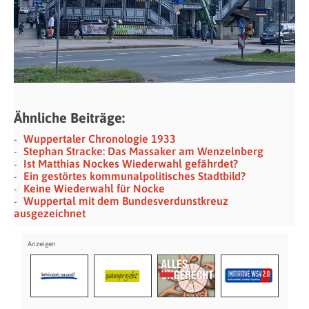
Ähnliche Beiträge:
Wuppertaler Chronologie 1933
Stephan Stracke: Das Massaker am Wenzelnberg
Ist Matthias Nockes Wiederwahl gefährdet?
Ein gestörtes kommunalpolitisches Stadtbild?
Keine Wiederwahl für Nocke
Wuppertal mit dem Bundesverdunstkreuz
ausgezeichnet