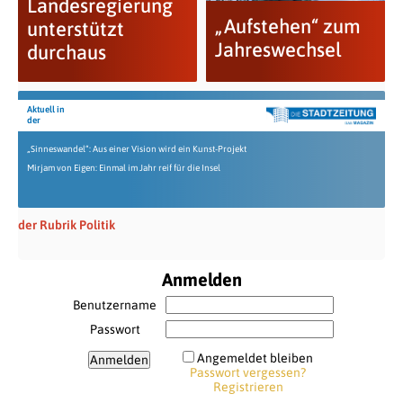
Landesregierung
„Aufstehen“ zum
unterstützt
Jahreswechsel
durchaus
Aktuell in
der
„Sinneswandel“: Aus einer Vision wird ein Kunst-Projekt
Mirjam von Eigen: Einmal im Jahr reif für die Insel
der Rubrik Politik
Anmelden
Benutzername
Passwort
Angemeldet bleiben
Passwort vergessen?
Registrieren