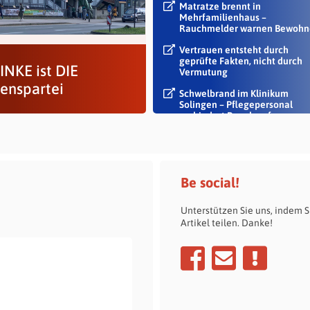
Matratze brennt in
Mehrfamilienhaus –
Rauchmelder warnen Bewohn
Vertrauen entsteht durch
geprüfte Fakten, nicht durch
INKE ist DIE
Vermutung
denspartei
Schwelbrand im Klinikum
Solingen – Pflegepersonal
verhindert Rauch auf...
Be social!
Unterstützen Sie uns, indem S
Artikel teilen. Danke!