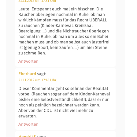
21.11.2012 um 17:31 Uhr
Leute! Entspannt euch mal ein bisschen. Die
Raucher überlegen nochmal in Ruhe, ob man
wirklich kämpfen muss für das Recht ÜBERALL
zu rauchen (Kinder-Karneval, Kreißsaal,
Beerdigung, …) und die Nichtraucher überlegen
nochmal in Ruhe, ob man um alles so ein Bohei
machen muss und ob man selbst auch lasterfrei
ist (genug Sport, kein Saufen, …) um hier Steine
zu schmeißen.
Antworten
Eberhard
sagt:
21.11.2012 um 17:18 Uhr
Dieser Kommentar geht so sehr an der Realität
vorbei (Rauchen sogar auf dem Kinder-Karneval
bisher eine Selbstverständlichkeit!), dass er nur
noch als peinlich bezeichnet werden kann.
Aber von der CDU ist nicht viel mehr zu
erwarten.
Antworten
HendrikS
sagt: