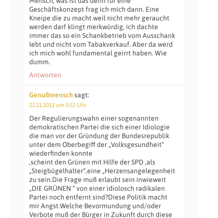
Mensch, was ist das denn für eine
Geschäftskonzept frag ich mich dann. Eine
Kneipe die zu macht weil nicht mehr geraucht
werden darf klingt merkwürdig, ich dachte
immer das so ein Schankbetrieb vom Ausschank
lebt und nicht vom Tabakverkauf. Aber da werd
ich mich wohl fundamental geirrt haben. Wie
dumm.
Antworten
Genußmensch
sagt:
22.11.2012 um 0:32 Uhr
Der Regulierungswahn einer sogenannten
demokratischen Partei die sich einer Idiologie
die man vor der Gründung der Bundesrepublik
unter dem Oberbegiff der „Volksgesundheit“
wiederfinden konnte
,scheint den Grünen mit Hilfe der SPD ,als
„Steigbügelhalter“,eine „Herzensangelegenheit
zu sein.Die Frage muß erlaubt sein inwieweit
„DIE GRÜNEN “ von einer idiolosch radikalen
Partei noch entfernt sind?Diese Politik macht
mir Angst.Welche Bevormundung und/oder
Verbote muß der Bürger in Zukunft durch diese