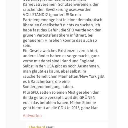
Karnevalsvereinen, Schützenvereinen, der
rauchenden Bevölkerung usw…wurden
VOLLSTÄNDIG ignoriert !!! So ein
Parteiengemenge hat in einer demokratisch
liberalen Gesellschaft nichts zu suchen, ich
habe fast das Gefühl die SPD wurde von den
grünen Verbotsfanatikern infiltriert, bei
genauerem Hinsehen könnte das auch so
sein.
Ein Gesetz welches Existenzen vernichtet,
andere Länder haben es vorgemacht, ganz
vorne mit dabei sind Irland und England.
Selbst in den USA gibt es noch Ausnahmen,
man glaubt es kaum, aber selbst im
raucherfeindlichen Manhattan/New York gibt
es 6 Raucherbars, die eine
Sondergenehmigung haben.
Pfui SPD, selten so einen Mist gesehen den
ihr da gerade verzapft, weil die GRÜNEN
euch das befohlen haben. Meine Stimme
geht hiermit an die CDU in 2013, ganz klar.
Antworten
Eberhard
sagt: