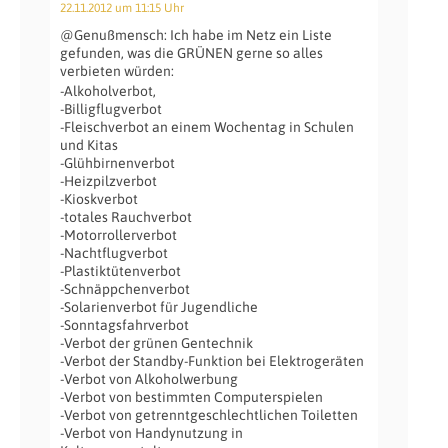
22.11.2012 um 11:15 Uhr
@Genußmensch: Ich habe im Netz ein Liste
gefunden, was die GRÜNEN gerne so alles
verbieten würden:
-Alkoholverbot,
-Billigflugverbot
-Fleischverbot an einem Wochentag in Schulen
und Kitas
-Glühbirnenverbot
-Heizpilzverbot
-Kioskverbot
-totales Rauchverbot
-Motorrollerverbot
-Nachtflugverbot
-Plastiktütenverbot
-Schnäppchenverbot
-Solarienverbot für Jugendliche
-Sonntagsfahrverbot
-Verbot der grünen Gentechnik
-Verbot der Standby-Funktion bei Elektrogeräten
-Verbot von Alkoholwerbung
-Verbot von bestimmten Computerspielen
-Verbot von getrenntgeschlechtlichen Toiletten
-Verbot von Handynutzung in