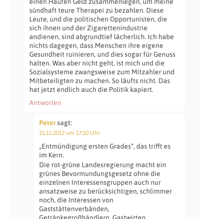
einen Haufen Geld zusammenlegen, um meine
sündhaft teure Therapei zu bezahlen. Diese
Leute, und die politischen Opportunisten, die
sich ihnen und der Zigarettenindustrie
andienen, sind abgrundtief lächerlich. Ich habe
nichts dagegen, dass Menschen ihre eigene
Gesundheit ruinieren, und dies sogar für Genuss
halten. Was aber nicht geht, ist mich und die
Sozialsysteme zwangsweise zum Mitzahler und
Mitbeteiligten zu machen. So läufts nicht. Das
hat jetzt endlich auch die Politik kapiert.
Antworten
Peter
sagt:
21.11.2012 um 17:10 Uhr
„Entmündigung ersten Grades“, das trifft es
im Kern.
Die rot-grüne Landesregierung macht ein
grünes Bevormundungsgesetz ohne die
einzelnen Interessensgruppen auch nur
ansatzweise zu berücksichtigen, schlimmer
noch, die Interessen von
Gaststättenverbänden,
Getränkegroßhändlern, Gastwirten,