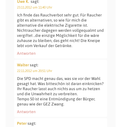
Uwe K.
sagt:
23.11.2012 um 11:40 Uhr
Ich finde das Rauchverbot sehr gut. Für Raucher
gibt es alternativen, so wie für mich die
alternative die elektrische Zigarette ist.
Nichtraucher dagegen werden vollgequalmt und
vergiftet ..die einzige Möglichkeit für die wäre
zuhause zu bleiben, das geht nicht! Die Kneipe
lebt vom Verkauf der Getränke.
Antworten
Walter
sagt:
22.11.2012 um 20:51 Uhr
Die SPD macht genau das, was sie vor der Wahl
gesagt hat. Was bitteschön ist daran einknicken?
Ihr Raucher lasst auch nichts aus um zu hetzen
und die Unwahrheit zu verbreiten.
Tempo 50 ist eine Entmündigung der Bürger,
genau wie der GEZ Zwang.
Antworten
Peter
sagt: