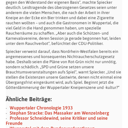
gegen den Widerstand der eigenen Basis“, machte Spiecker
deutlich. Leidtragende des überzogenen Gesetzes seien unter
anderem die vielen Menschen, die nach der Arbeit in ihrer
Kneipe an der Ecke ein Bier trinken und dabei eine Zigarette
rauchen wollten – und auch die Gastronomen in Wuppertal, die
viel Geld in die Hand genommen haben, um spezielle
Raucherräume zu schaffen. „Aber auch die Schützen- und
Karnevalsvereine, deren Session ja gerade begonnen hat, leiden
unter dem Rauchverbot“, befürchtet der CDU-Politiker.
Spiecker verweist darauf, dass Nordrhein-Westfalen bereits ein
angemessenes und konsequentes Nichtraucherschutzgesetz
habe. Deshalb seien die Pläne von Rot-Grün nicht nur unnötig,
sondern schädlich. „SPD und Grüne setzen unsere
Brauchtumsveranstaltungen aufs Spiel“, warnt Spiecker. „Und sie
stellen die Existenzen unsere Gastwirte, denen nicht einmal eine
Übergangsfrist eingeräumt wird, aufs Spiel. Beginnt jetzt die
Götterdämmerung der Wuppertaler Kneipenszene und -kultur?“
Ähnliche Beiträge:
Wuppertaler Chronologie 1933
Stephan Stracke: Das Massaker am Wenzelnberg
Professor Schneidewind, seine Kritiker und seine
Freunde