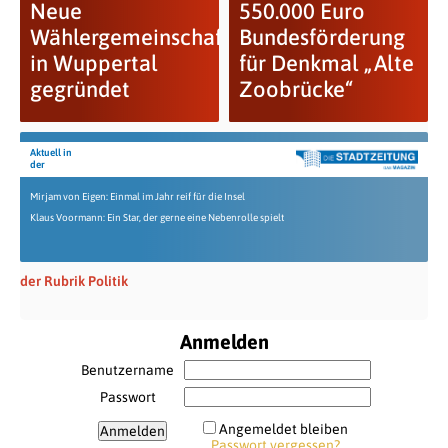
Neue
550.000 Euro
Wählergemeinschaft
Bundesförderung
in Wuppertal
für Denkmal „Alte
gegründet
Zoobrücke“
Aktuell in
der
Mirjam von Eigen: Einmal im Jahr reif für die Insel
Klaus Voormann: Ein Star, der gerne eine Nebenrolle spielt
der Rubrik Politik
Anmelden
Benutzername
Passwort
Angemeldet bleiben
Passwort vergessen?