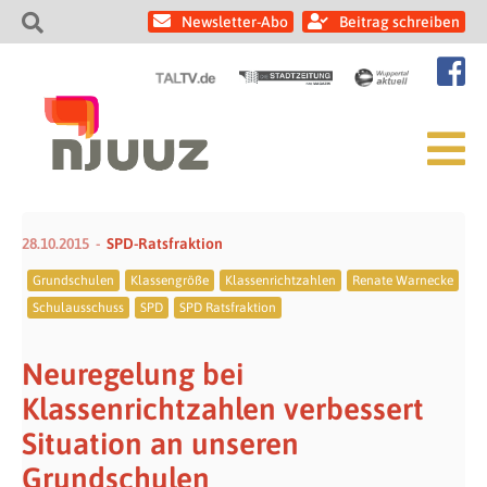
Newsletter-Abo
Beitrag schreiben
28.10.2015
SPD-Ratsfraktion
Grundschulen
Klassengröße
Klassenrichtzahlen
Renate Warnecke
Schulausschuss
SPD
SPD Ratsfraktion
Neuregelung bei
Klassenrichtzahlen verbessert
Situation an unseren
Grundschulen