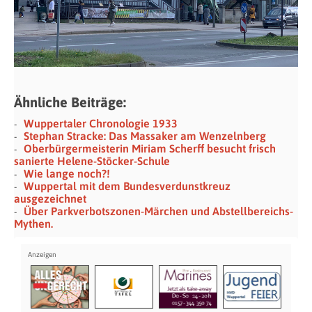
Ähnliche Beiträge:
Wuppertaler Chronologie 1933
Stephan Stracke: Das Massaker am Wenzelnberg
Oberbürgermeisterin Miriam Scherff besucht frisch
sanierte Helene-Stöcker-Schule
Wie lange noch?!
Wuppertal mit dem Bundesverdunstkreuz
ausgezeichnet
Über Parkverbotszonen-Märchen und Abstellbereichs-
Mythen.