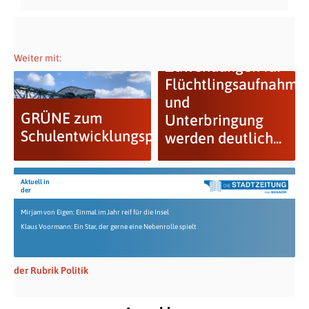
Weiter mit:
Zuwendungen für
Flüchtlingsaufnahme
und
GRÜNE zum
Unterbringung
Schulentwicklungsplan
werden deutlich...
Aktuell in
der
Mirjam von Eigen: Einmal im Jahr reif für die Insel
Klaus Voormann: Ein Star, der gerne eine Nebenrolle spielt
der Rubrik Politik