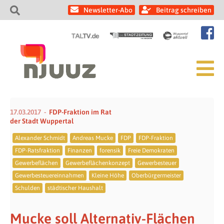
Newsletter-Abo
Beitrag schreiben
17.03.2017
FDP-Fraktion im Rat
der Stadt Wuppertal
Alexander Schmidt
Andreas Mucke
FDP
FDP-Fraktion
FDP-Ratsfraktion
Finanzen
forensik
Freie Demokraten
Gewerbeflächen
Gewerbeflächenkonzept
Gewerbesteuer
Gewerbesteuereinnahmen
Kleine Höhe
Oberbürgermeister
Schulden
städtischer Haushalt
Mucke soll Alternativ-Flächen