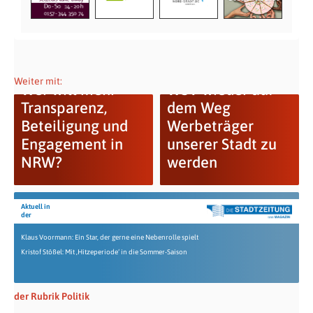
Weiter mit:
Wer will mehr
WSV wieder auf
Transparenz,
dem Weg
Beteiligung und
Werbeträger
Engagement in
unserer Stadt zu
NRW?
werden
Aktuell in
der
Klaus Voormann: Ein Star, der gerne eine Nebenrolle spielt
Kristof Stößel: Mit ‚Hitzeperiode‘ in die Sommer-Saison
der Rubrik Politik