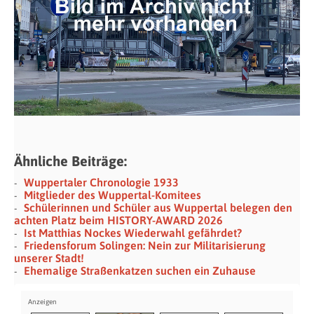
Ähnliche Beiträge:
Wuppertaler Chronologie 1933
Mitglieder des Wuppertal-Komitees
Schülerinnen und Schüler aus Wuppertal belegen den
achten Platz beim HISTORY-AWARD 2026
Ist Matthias Nockes Wiederwahl gefährdet?
Friedensforum Solingen: Nein zur Militarisierung
unserer Stadt!
Ehemalige Straßenkatzen suchen ein Zuhause