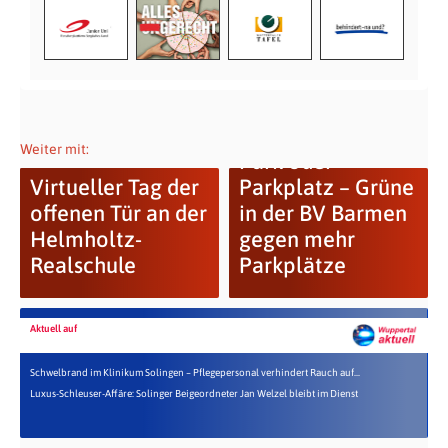
Weiter mit:
Park oder
Virtueller Tag der
Parkplatz – Grüne
offenen Tür an der
in der BV Barmen
Helmholtz-
gegen mehr
Realschule
Parkplätze
Aktuell auf
Schwelbrand im Klinikum Solingen – Pflegepersonal verhindert Rauch auf...
Luxus-Schleuser-Affäre: Solinger Beigeordneter Jan Welzel bleibt im Dienst