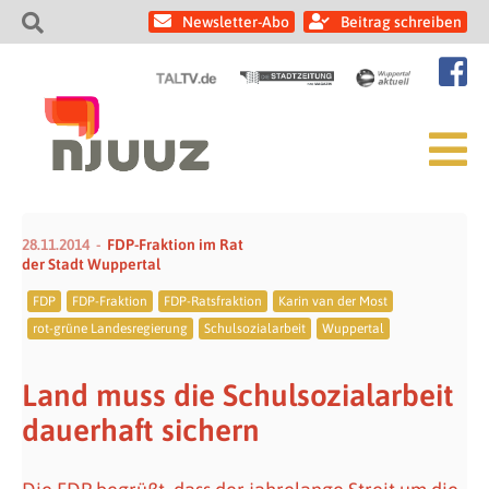
Newsletter-Abo
Beitrag schreiben
28.11.2014
FDP-Fraktion im Rat
der Stadt Wuppertal
FDP
FDP-Fraktion
FDP-Ratsfraktion
Karin van der Most
rot-grüne Landesregierung
Schulsozialarbeit
Wuppertal
Land muss die Schulsozialarbeit
dauerhaft sichern