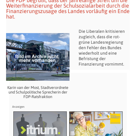
Die FDP begrüßt, dass der jahrelange Streit um die
Weiterfinanzierung der Schulsozialarbeit durch die
Finanzierungszusage des Landes vorläufig ein Ende
hat.
Die Liberalen kritisieren
zugleich, dass die rot-
grüne Landesregierung
den Fehler des Bundes
wiederholt und eine
Befristung der
Finanzierung vornimmt.
Karin van der Most, Stadtverordnete
und Schulpolitische Sprecherin der
FDP-Ratsfraktion