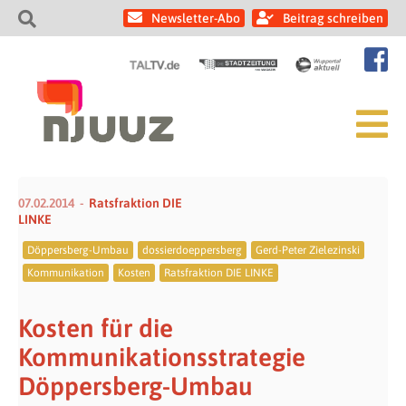
Newsletter-Abo
Beitrag schreiben
07.02.2014
Ratsfraktion DIE
LINKE
Döppersberg-Umbau
dossierdoeppersberg
Gerd-Peter Zielezinski
Kommunikation
Kosten
Ratsfraktion DIE LINKE
Kosten für die
Kommunikationsstrategie
Döppersberg-Umbau