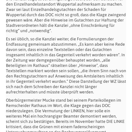
den Einzelhandelsstandort Wuppertal aufmerksam zu machen.
Zwar sei laut Einzelhandelsgutachten der Schaden für
Wuppertal durch das DOC nicht so groß, dass die Klage zwingend
gewesen wäre. Aber die Hinweise im Gutachten zur Haftung der
Stadtverordneten hält die Kanzlei „ohne Einschränkung für
richtig“ und „notwendig“.
Es sei üblich, so die Kanzlei weiter, die Formulierungen der
Endfassung gemeinsam abzustimmen. „Es kann aber keine Rede
davon sein, dass einzelne Textstellen oder das Gutachten
insgesamt inhaltlich in das Gegenteil verkehrt worden wären“. In
der Zeitung war demgegenüber behauptet worden, „alle
Beteiligten im Rathaus“ rätselten über „Hinweise“, dass
Textstellen markiert worden sein sollen, „die ihrem Sinn nach von
den Rechtsgutachtern auf Anweisung des Amtsleiters inhaltlich
in ihr Gegenteil verkehrt wurden.“ Diese Darstellung der WZ lässt
sich nach dem Schreiben der Kanzlei nicht länger
aufrechterhalten und müsste überprüft werden.
Oberbürgermeister Mucke stand bei seinem Parteikollegen im
Remscheider Rathaus im Wort, die Klage gegen das DOC
niederzulegen. Die Vermutung der LINKEN, hier solle ein
weiteres Mal ein hochrangiger Beamter demontiert werden,
scheint sich zu bestätigen. Bereits im November hatte DIE LINKE
kritisiert, dass die Grünen mit einem fadenscheinigen
Untersuchungsauftrag an das Rechnungsprüfungsamt