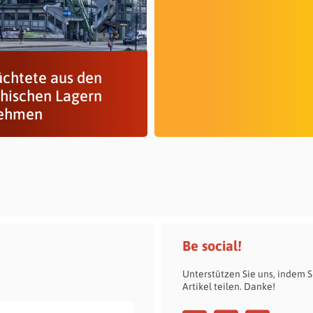
üchtete aus den
chischen Lagern
ehmen
Be social!
Unterstützen Sie uns, indem S
Artikel teilen. Danke!