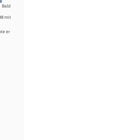
Bald
48 mit
te er