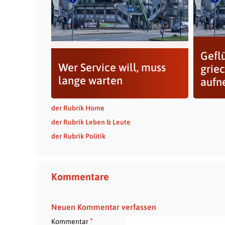
Gefl
Wer Service will, muss
grie
lange warten
aufn
der Rubrik Home
der Rubrik Leben & Leute
der Rubrik Politik
Kommentare
Neuen Kommentar verfassen
*
Kommentar