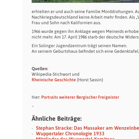
erhielten er und auch seine Familie Morddrohungen. 
Nachkriegsdeutschland keine Arbeit mehr finden. Als „
Frau und Sohn nach Kalifornien aus.
1966 wurde gegen ihn Anklage wegen Meineids erhoben –
nicht mehr. Am 17. April 1986 starb der deutsche Wider
Ein Solinger Jugendzentrum trägt seinen Namen.
An seinem Geburtshaus befindet sich eine Gedenktafel
Quellen:
Wikipedia-Stichwort und
Rheinische Geschichte
(Horst Sassin)
hier:
Portraits weiterer Bergischer Freigeister
–
Ähnliche Beiträge:
Stephan Stracke: Das Massaker am Wenzelnb
Wuppertaler Chronologie 1933