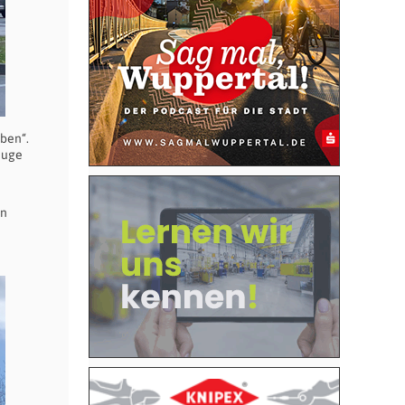
ben“.
euge
en