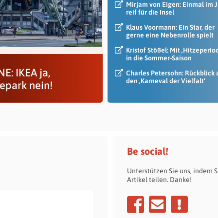
Mirjam von Eigen: Einmal im 
reif für die Insel
Klaus Voormann: Ein Star, der
gerne eine Nebenrolle spielt
Kristof Stößel: Mit ‚Hitzeperio
in die Sommer-Saison
E: IKEA ja,
Charles Petersohn: Rückblick 
den ‚Karneval der Vielfalt‘
park nein!
Be social!
Unterstützen Sie uns, indem S
Artikel teilen. Danke!