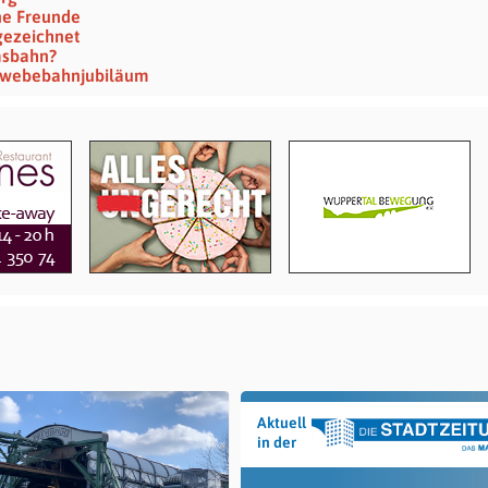
ine Freunde
gezeichnet
msbahn?
chwebebahn­jubiläum
Aktuell
in der