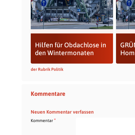
Hilfen für Obdachlose in
GRÜN
den Wintermonaten
Home
der Rubrik Politik
Kommentare
Neuen Kommentar verfassen
*
Kommentar