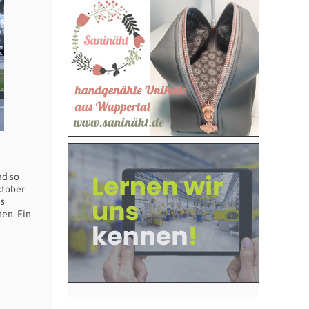
nd so
ktober
es
en. Ein