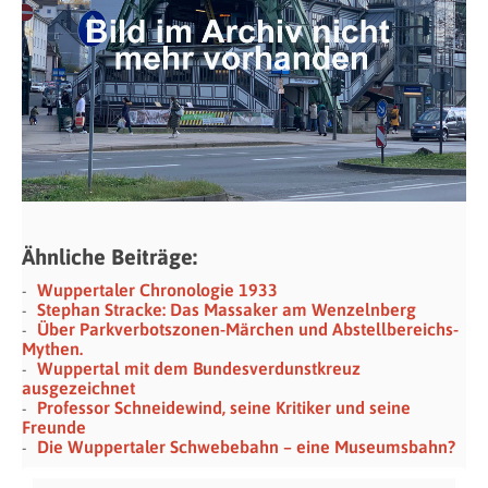
Ähnliche Beiträge:
Wuppertaler Chronologie 1933
Stephan Stracke: Das Massaker am Wenzelnberg
Über Parkverbotszonen-Märchen und Abstellbereichs-
Mythen.
Wuppertal mit dem Bundesverdunstkreuz
ausgezeichnet
Professor Schneidewind, seine Kritiker und seine
Freunde
Die Wuppertaler Schwebebahn – eine Museumsbahn?