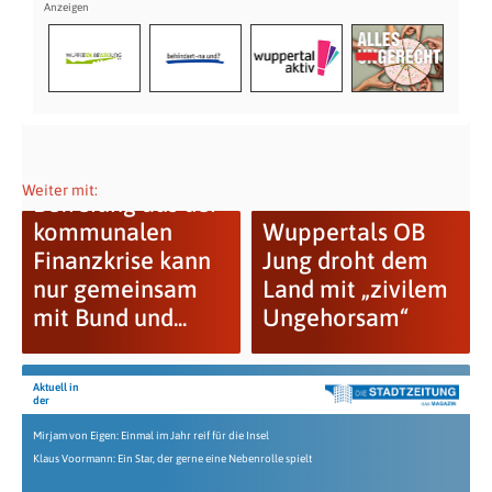
Weiter mit:
Befreiung aus der
kommunalen
Wuppertals OB
Finanzkrise kann
Jung droht dem
nur gemeinsam
Land mit „zivilem
mit Bund und...
Ungehorsam“
Aktuell in
der
Mirjam von Eigen: Einmal im Jahr reif für die Insel
Klaus Voormann: Ein Star, der gerne eine Nebenrolle spielt