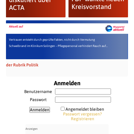
Kreisvorstand
ACTA
Aktuell auf
Vertrauen entsteht durch geprüfte Fakten, nicht durch Vermutung
Schwelbrand im Klinikum Solingen – Pflegepersonal verhindert Rauch auf...
der Rubrik Politik
Anmelden
Benutzername
Passwort
Angemeldet bleiben
Passwort vergessen?
Registrieren