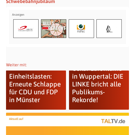
Schwebebahn­jubiläum
Weiter mit:
Oskar Lafontaine
Einheitslasten:
in Wuppertal: DIE
Erneute Schlappe
LINKE bricht alle
für CDU und FDP
Publikums-
in Münster
Rekorde!
Aktuell auf