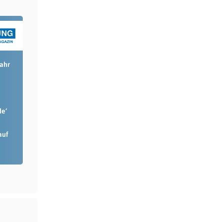
Jahr
de‘
auf