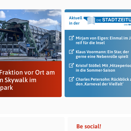
Aktuell
in der
Mirjam von Eigen: Einmal im 
reif für die Insel
Klaus Voormann: Ein Star, der
gerne eine Nebenrolle spielt
Kristof Stößel: Mit ‚Hitzeperio
in die Sommer-Saison
Fraktion vor Ort am
n Skywalk im
Charles Petersohn: Rückblick 
den ‚Karneval der Vielfalt‘
park
Be social!