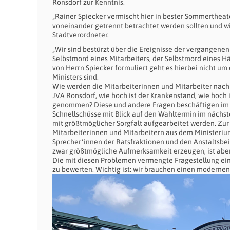
Ronsdorf zur Kenntnis.
„Rainer Spiecker vermischt hier in bester Sommertheat
voneinander getrennt betrachtet werden sollten und w
Stadtverordneter.
„Wir sind bestürzt über die Ereignisse der vergangenen
Selbstmord eines Mitarbeiters, der Selbstmord eines H
von Herrn Spiecker formuliert geht es hierbei nicht um
Ministers sind.
Wie werden die Mitarbeiterinnen und Mitarbeiter nach s
JVA Ronsdorf, wie hoch ist der Krankenstand, wie hoch 
genommen? Diese und andere Fragen beschäftigen im ü
Schnellschüsse mit Blick auf den Wahltermin im nächste
mit größtmöglicher Sorgfalt aufgearbeitet werden. Zur
Mitarbeiterinnen und Mitarbeitern aus dem Ministeriu
Sprecher*innen der Ratsfraktionen und den Anstaltsbe
zwar größtmögliche Aufmerksamkeit erzeugen, ist aber 
Die mit diesen Problemen vermengte Fragestellung ei
zu bewerten. Wichtig ist: wir brauchen einen modernen 