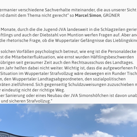
ermanier verschiedene Sachverhalte miteinander, die aus unserer Sicht
ird damit dem Thema nicht gerecht“ so
Marcel Simon
, GRÜNER
 Monate, durch die die Jugend-JVA landesweit in die Schlagzeilen gerie
äftlings und auch der Diebstahl von Muntion werfen Fragen auf. Aber an
 die rhetorische Frage, ob die Wuppertaler Gefängnisse das Lieblingskin
olchen Vorfällen psychologisch betreut, wie eng ist die Personaldecke 
ist die Mitarbeiterfluktuation, wie ernst wurden Häftlingsbeschwerden
brigen seit geraumer Zeit auch den Rechtsausschuss des Landtages.
n Jahr helfen dabei nicht weiter. Wichtig ist, dass die aufgeworfenen 
 Situation im Wuppertaler Strafvollzug wäre deswegen ein Runder Tisch
m, den Wuppertaler Landtagsabgeordneten, den sozialpolitischen
iräten zielführend. Sich gegenseitig Schuldzuweisungen zuzuschieben
eindeutig nicht der richtige Weg.
ner Sanierung oder eines Neubau der JVA Simonshöfchen ist davon una
und sicheren Strafvollzug.“