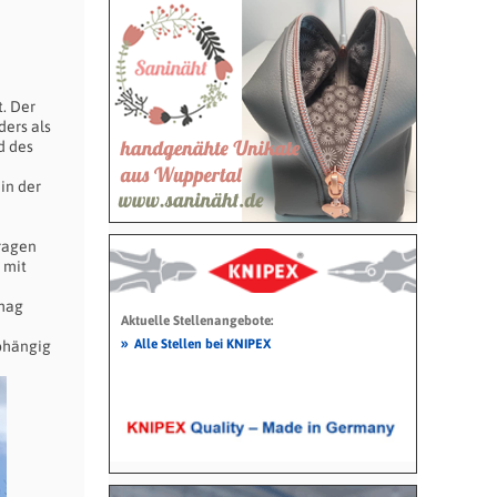
t. Der
ders als
d des
in der
Fragen
 mit
 mag
Aktuelle Stellenangebote:
»
Alle Stellen bei KNIPEX
bhängig