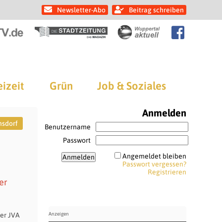
Newsletter-Abo
Beitrag schreiben
eizeit
Grün
Job & Soziales
Anmelden
nsdorf
Benutzername
Passwort
Angemeldet bleiben
Passwort vergessen?
Registrieren
er
er JVA