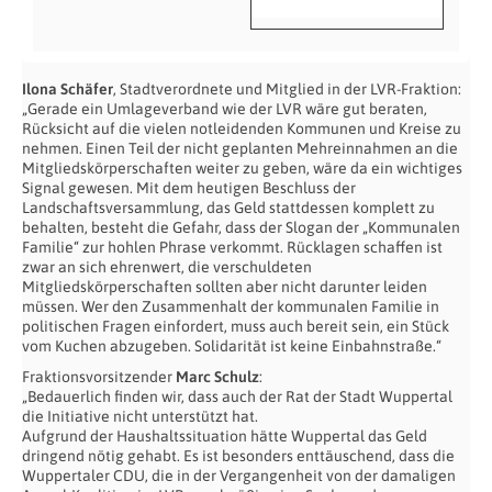
Ilona Schäfer
, Stadtverordnete und Mitglied in der LVR-Fraktion:
„Gerade ein Umlageverband wie der LVR wäre gut beraten,
Rücksicht auf die vielen notleidenden Kommunen und Kreise zu
nehmen. Einen Teil der nicht geplanten Mehreinnahmen an die
Mitgliedskörperschaften weiter zu geben, wäre da ein wichtiges
Signal gewesen. Mit dem heutigen Beschluss der
Landschaftsversammlung, das Geld stattdessen komplett zu
behalten, besteht die Gefahr, dass der Slogan der „Kommunalen
Familie“ zur hohlen Phrase verkommt. Rücklagen schaffen ist
zwar an sich ehrenwert, die verschuldeten
Mitgliedskörperschaften sollten aber nicht darunter leiden
müssen. Wer den Zusammenhalt der kommunalen Familie in
politischen Fragen einfordert, muss auch bereit sein, ein Stück
vom Kuchen abzugeben. Solidarität ist keine Einbahnstraße.“
Fraktionsvorsitzender
Marc Schulz
:
„Bedauerlich finden wir, dass auch der Rat der Stadt Wuppertal
die Initiative nicht unterstützt hat.
Aufgrund der Haushaltssituation hätte Wuppertal das Geld
dringend nötig gehabt. Es ist besonders enttäuschend, dass die
Wuppertaler CDU, die in der Vergangenheit von der damaligen