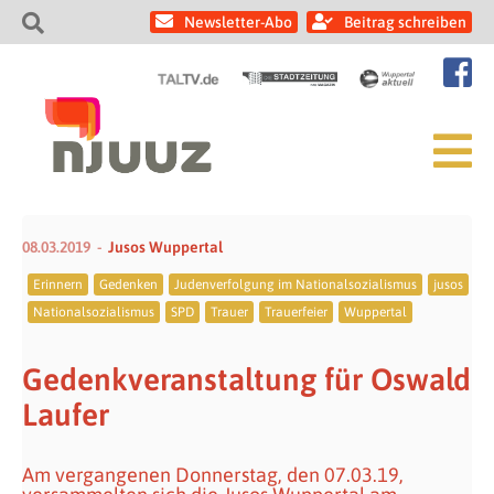
Newsletter-Abo
Beitrag schreiben
08.03.2019
Jusos Wuppertal
Erinnern
Gedenken
Judenverfolgung im Nationalsozialismus
jusos
Nationalsozialismus
SPD
Trauer
Trauerfeier
Wuppertal
Gedenkveranstaltung für Oswald
Laufer
Am vergangenen Donnerstag, den 07.03.19,