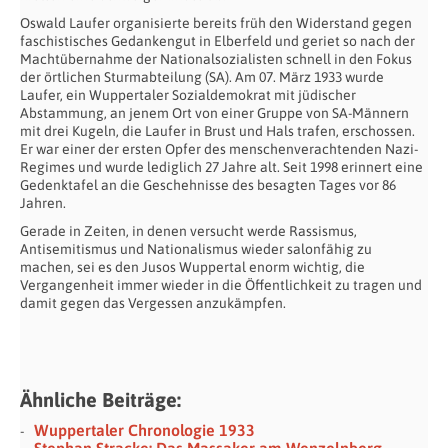
Oswald Laufer organisierte bereits früh den Widerstand gegen
faschistisches Gedankengut in Elberfeld und geriet so nach der
Machtübernahme der Nationalsozialisten schnell in den Fokus
der örtlichen Sturmabteilung (SA). Am 07. März 1933 wurde
Laufer, ein Wuppertaler Sozialdemokrat mit jüdischer
Abstammung, an jenem Ort von einer Gruppe von SA-Männern
mit drei Kugeln, die Laufer in Brust und Hals trafen, erschossen.
Er war einer der ersten Opfer des menschenverachtenden Nazi-
Regimes und wurde lediglich 27 Jahre alt. Seit 1998 erinnert eine
Gedenktafel an die Geschehnisse des besagten Tages vor 86
Jahren.
Gerade in Zeiten, in denen versucht werde Rassismus,
Antisemitismus und Nationalismus wieder salonfähig zu
machen, sei es den Jusos Wuppertal enorm wichtig, die
Vergangenheit immer wieder in die Öffentlichkeit zu tragen und
damit gegen das Vergessen anzukämpfen.
Ähnliche Beiträge:
Wuppertaler Chronologie 1933
Stephan Stracke: Das Massaker am Wenzelnberg