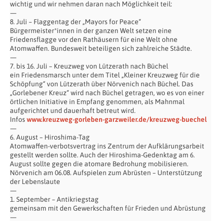
wichtig und wir nehmen daran nach Möglichkeit teil:
—
8. Juli – Flaggentag der „Mayors for Peace“
Bürgermeister*innen in der ganzen Welt setzen eine
Friedensflagge vor den Rathäusern für eine Welt ohne
Atomwaffen. Bundesweit beteiligen sich zahlreiche Städte.
—
7. bis 16. Juli – Kreuzweg von Lützerath nach Büchel
ein Friedensmarsch unter dem Titel „Kleiner Kreuzweg für die
Schöpfung“ von Lützerath über Nörvenich nach Büchel. Das
„Gorlebener Kreuz“ wird nach Büchel getragen, wo es von einer
örtlichen Initiative in Empfang genommen, als Mahnmal
aufgerichtet und dauerhaft betreut wird.
Infos
www.kreuzweg-gorleben-garzweiler.de/kreuzweg-buechel
—
6. August – Hiroshima-Tag
Atomwaffen-verbotsvertrag ins Zentrum der Aufklärungsarbeit
gestellt werden sollte. Auch der Hiroshima-Gedenktag am 6.
August sollte gegen die atomare Bedrohung mobilisieren.
Nörvenich am 06.08. Aufspielen zum Abrüsten – Unterstützung
der Lebenslaute
—
1. September – Antikriegstag
gemeinsam mit den Gewerkschaften für Frieden und Abrüstung
—