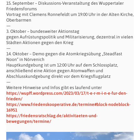
15. September – Diskussions-Veranstaltung des Wuppertaler
Friedensforums
Vortrag mit Clemens Ronnefeldt um 19:00 Uhr in der Alten Kirche,
Oberbarmen
—
3. Oktober – bundesweiter Aktionstag
gegen Aufrüstungspolitik und Militarisierung, dezentral in vielen
Städten Aktionen gegen den Krieg
—
14. Oktober – Demo gegen die Atomkriegsübung „Steadfast
Noon“ in Nörvenich
Hauptkundgebung ist um 12:00 Uhr auf dem Schlossplatz,
anschließend eine Aktion gegen Atomwaffen und
Abschlusskundgebung direkt vor dem Kriegsflugplatz
—
Weitere Hinweise und Infos gibt es laufend unter
https://wupff.wordpress.com/2023/03/17/t-e-r-m-i-n-e-fur-den-
frieden/
https://www.friedenskooperative.de/termine#block-nodeblock-
16951
https://friedensratschlag.de/aktivitaeten-und-
bewegungen/termine/