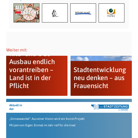
Weiter mit:
Kita- und OGS-
Ausbau endlich
vorantreiben –
Stadtentwicklung
Land ist in der
neu denken – aus
Pflicht
Frauensicht
Aktuell in
der
„Sinneswandel“: Aus einer Vision wird ein Kunst-Projekt
Mirjam von Eigen: Einmal im Jahr reif für die Insel