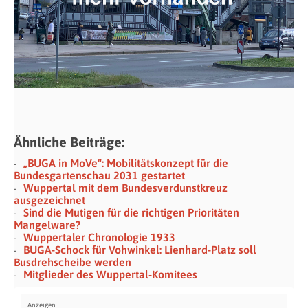
Ähnliche Beiträge:
„BUGA in MoVe“: Mobilitätskonzept für die
Bundesgartenschau 2031 gestartet
Wuppertal mit dem Bundesverdunstkreuz
ausgezeichnet
Sind die Mutigen für die richtigen Prioritäten
Mangelware?
Wuppertaler Chronologie 1933
BUGA-Schock für Vohwinkel: Lienhard-Platz soll
Busdrehscheibe werden
Mitglieder des Wuppertal-Komitees