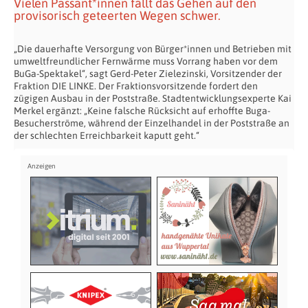
Vielen Passant*innen fällt das Gehen auf den
provisorisch geteerten Wegen schwer.
„Die dauerhafte Versorgung von Bürger*innen und Betrieben mit
umweltfreundlicher Fernwärme muss Vorrang haben vor dem
BuGa-Spektakel“, sagt Gerd-Peter Zielezinski, Vorsitzender der
Fraktion DIE LINKE. Der Fraktionsvorsitzende fordert den
zügigen Ausbau in der Poststraße. Stadtentwicklungsexperte Kai
Merkel ergänzt: „Keine falsche Rücksicht auf erhoffte Buga-
Besucherströme, während der Einzelhandel in der Poststraße an
der schlechten Erreichbarkeit kaputt geht.“