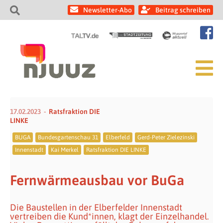
Newsletter-Abo
Beitrag schreiben
17.02.2023
Ratsfraktion DIE
LINKE
BUGA
Bundesgartenschau 31
Elberfeld
Gerd-Peter Zielezinski
Innenstadt
Kai Merkel
Ratsfraktion DIE LINKE
Fernwärmeausbau vor BuGa
Die Baustellen in der Elberfelder Innenstadt
vertreiben die Kund*innen, klagt der Einzelhandel.