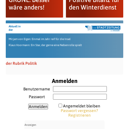
wäre anders!
den Winterdienst
Aktuell in
der
Mirjam von Eigen: Einmal im Jahr reif für die Insel
Klaus Voormann: Ein Star, der gerne eine Nebenrolle spielt
der Rubrik Politik
Anmelden
Benutzername
Passwort
Angemeldet bleiben
Passwort vergessen?
Registrieren