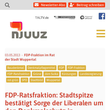
Newsletter-Abo
Beitrag schreiben
03.05.2013
FDP-Fraktion im Rat
der Stadt Wuppertal
Baudenkmal
Denkmalpflegemittel
FDP
FDP-Fraktion
FDP-Ratsfraktion
Grüne
Jörn Suika
Kürzungen
Landesregierung
rot-grün
SPD
Stadtbild
Wuppertal
FDP-Ratsfraktion: Stadtspitze
bestätigt Sorge der Liberalen um