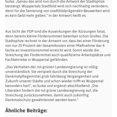
Suika: „Genau das wird nun durch die Antwort der Stadtspitze
bestätigt. Wuppertals Stadtbild wird sich nachhaltig verändern,
denn für die Sanierung von stadtbildprägenden Bauwerken wird
es kein Geld mehr geben.“ In der Antwort heißt es:
Aus Sicht der FDP sind die Auswirkungen der Kürzungen fatal,
denn bereits kleine Fördersummen bewirken schon Großes. Die
Stadtspitze rechnet in der Antwort vor, dass bei einer Förderung
von nur 25 Prozent der Gesamtkosten einer Maßnahme das 4-
fache an Investitionsmittel erreicht wird. Somit würde die
Streichung der Fördermittel auch qualifizierte Arbeitsplätze und
Fachbetriebe in Wuppertal gefährden.
„Das Verhalten der rot-grünen Landesregierung ist völlig
unverständlich. Sie verspielt durch die Streichung der
Denkmalpflegemittel grob fahrlässig Vergangenheit und
Zukunft unserer Städte und schon wieder trifft es Wuppertal
besonders hart“, so Suika und ergänzt abschließend: „Die
Liberalen fordern die rot-grüne Landesregierung auf, die
Streichung zurückzunehmen, damit auch zukünftig
Denkmalschutz gewährleistet werden kann.“
Ähnliche Beiträge: